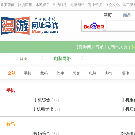
首页版面
·
快捷应用
·
休闲娱乐
·
生活服务
·
电脑网络
·
商业经济
·
社会文化
·
其它类
网页
商品
网页
商品
【漫游网址导航】6周年庆典！
电脑网络
首页
全部
手机
数码
软件
博客
电脑
邮箱
硬件
手机
手机综合
(11)
手机报
手机电子书
(1)
手机短
数码
数码综合
(11)
数码周