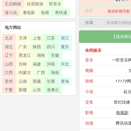
正品购物
住宿旅游
听音乐
推荐
漫游影视导航
读小说
看电影
电视
查快递
收藏
登录载入我的
地方网站
【漫游网
北京
天津
上海
江苏
浙江
湖北
广东
陕西
四川
重庆
休闲娱乐
辽宁
黑龙江
湖南
安徽
一听音乐
音乐
山西
吉林
福建
河南
河北
视频
江西
内蒙古
广西
海南
17173
游戏
贵州
云南
西藏
甘肃
青海
宁夏
新疆
山东
港澳台
起
小说
世纪佳缘
交友
电视剧
影视
腾讯动
动漫