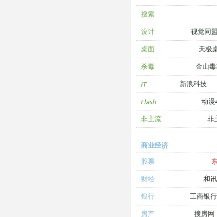
搜索
视觉同
设计
天极
桌面
金山毒
杀毒
新浪科技
IT
动漫4
Flash
非
非主流
商业经济
股票
和讯
财经
工商银
银行
搜房网
房产