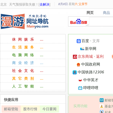
8月8日
星期
六
父亲节
北京
天气预报获取失败！[
去解决
]
网页
商品
网页
商品
休闲娱乐 …
百度
·
文库
生活服务 …
新华网
电脑网络 …
京东商城
·
返利
商业经济 …
中国政府网
社会文化 …
中国铁路12306
其它类别 …
中华英才
人工智能 …
哔哩哔哩
快捷应用
邮箱
实用功能
基金
邮箱登陆
股市行情
今日要闻
起名