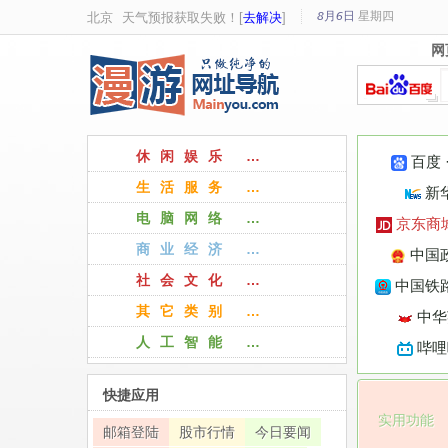
8月6日
星期
四
北京
天气预报获取失败！[
去解决
]
网
网
休闲娱乐 …
百度
生活服务 …
新
电脑网络 …
京东商
商业经济 …
中国
社会文化 …
中国铁路
其它类别 …
中华
人工智能 …
哔哩
快捷应用
实用功能
邮箱登陆
股市行情
今日要闻