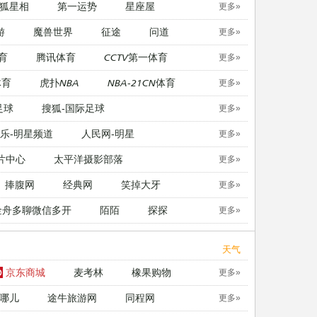
狐星相
第一运势
星座屋
更多»
游
魔兽世界
征途
问道
更多»
育
腾讯体育
CCTV第一体育
更多»
体育
虎扑NBA
NBA-21CN体育
更多»
足球
搜狐-国际足球
更多»
乐-明星频道
人民网-明星
更多»
片中心
太平洋摄影部落
更多»
捧腹网
经典网
笑掉大牙
更多»
金舟多聊微信多开
陌陌
探探
更多»
天气
京东商城
麦考林
橡果购物
更多»
哪儿
途牛旅游网
同程网
更多»