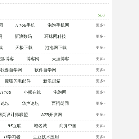
SEO
园
IT168手机
泡泡手机网
更多»
码
新浪数码
环球网科技
更多»
载
天极下载
泡泡网下载
更多»
搜狐博客
博客网
天涯博客
更多»
我要自学网
软件自学网
更多»
搜狐闪电邮件
新浪邮箱
更多»
IT168
小熊在线
泡泡网
更多»
易论坛
华声论坛
西祠胡同
更多»
网页设计师联盟
WEB开发网
更多»
35互联
域名城
商务中国
更多»
IT学习者
豆豆技术应用
更多»