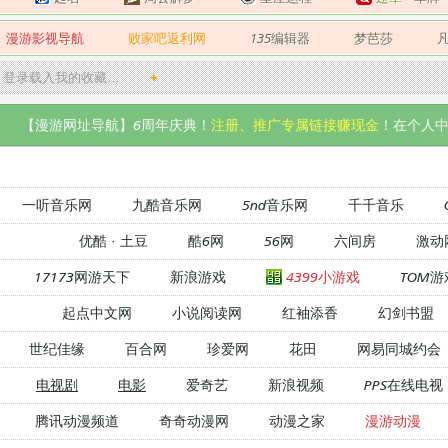
漫游影视导航
败家吧返利网
135编辑器
梦芭莎
登录载入我的收藏…
+
【漫游网址导航】6周年庆典！
注册、推广专属链接赚现金
！在个人中
一听音乐网
九酷音乐网
5nd音乐网
千千音乐
优酷
·
土豆
酷6网
56网
六间房
激动
17173网游天下
新浪游戏
4399小游戏
TOM游
起点中文网
小说阅读网
红袖添香
幻剑书盟
世纪佳缘
百合网
珍爱网
花田
网易同城约会
电视剧
电影
爱奇艺
新浪视频
PPS在线电视
腾讯动漫频道
奇奇动漫网
动漫之家
漫游动漫