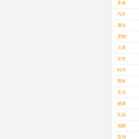
美食
汽车
通信
宠物
儿童
女性
时尚
两性
生活
健康
礼品
地图
查询