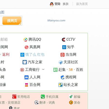
登陆
·
换肤
设为首页
地图
地图
搜网页
Mainyou.com
·
邮箱
腾讯QQ
CCTV
新闻网
凤凰网
知乎
·
返利
饿了么 红包
当当网
关村
汽车之家
天涯社区
头条
工商银行
赶集
·
·
百姓
58
︾
心网
人人网
携程网
佳缘
百合网
站长之家
目
常用电话
手机归属
邮编
车票
·
宾馆酒店
翻译
·
词典
算命
查IP