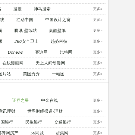
索
搜搜
神马搜索
更多»
线
红动中国
中国设计之窗
更多»
面
腾讯-壁纸站
桌酷壁纸
更多»
顿
360安全卫士
趋势科技
更多»
Donews
赛迪网
比特网
更多»
在线漫画网
天上人间动漫网
更多»
图片站
美图秀秀
一幅图
更多»
证券之星
中金在线
更多»
腾讯理财
世界财经报道-理财
更多»
中国银行
民生银行
交通银行
更多»
口碑网房产
58同城
赶集网
更多»