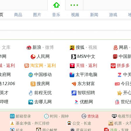
页
商品
图片
音乐
视频
新闻
游戏
页
商品
图片
音乐
视频
新闻
游戏
·
文库
新浪
·
微博
搜狐
·
视频
网易
华网
人民网
MSN中文
中国
城
·
返利
淘宝网
·
返利
天猫
·
返利
拼多多
政府网
中国移动
太平洋电脑
中
12306
搜房网
东方财富
今日
英才
前程无忧
智联招聘
开
哔哩
去哪儿网
优酷网
世纪
邮箱登录
时间
·
闹钟
查快递
电视节
基金净值
·
外汇排价
公交
·
长途
机票
·
火
起名
周公解梦
星座运程
违章
·
车牌