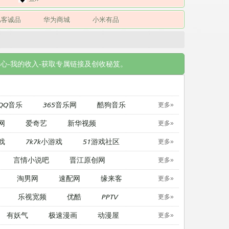
凡客诚品
华为商城
小米有品
心-我的收入-获取专属链接及创收秘笈。
QQ音乐
365音乐网
酷狗音乐
更多»
网
爱奇艺
新华视频
更多»
戏
7k7k小游戏
51游戏社区
更多»
言情小说吧
晋江原创网
更多»
淘男网
速配网
缘来客
更多»
乐视宽频
优酷
PPTV
更多»
有妖气
极速漫画
动漫屋
更多»