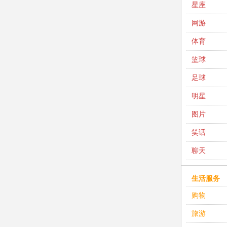
星座
网游
体育
篮球
足球
明星
图片
笑话
聊天
生活服务
购物
旅游