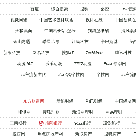
百度
综合搜索
搜狗
必应
360搜
视觉同盟
中国艺术设计联盟
设计在线
中国创意在
天极桌面
中国站长站-壁纸
猫猫壁纸酷
清风桌
金山毒霸
瑞星杀毒
江民科技
卡巴斯基
诺
新浪科技
网易科技
搜狐IT
TechWeb
腾讯科技
动漫465
乐乐动漫
TT67动漫
Flash原创网
非主流新生代
KanQQ个性网
个性网
非主流
东方财富网
新浪财经
和讯财经
中国经济网
和讯网
搜狐理财
新浪网理财
网易理财
工商银行
招商银行
农业银行
建设银行
搜房网
焦点房地产网
新浪房产
搜狐房产