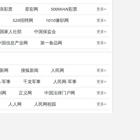
浪彩票
星彩网
500WAN彩票
更多»
528招聘网
1010兼职网
更多»
国家人社部
中国保监会
更多»
中国信息产业网
第一食品网
更多»
新网
搜狐新闻
人民网
更多»
-军事
千龙军事
人民网-军事
更多»
制网
正义网
中国法律门户网
更多»
人人网
人民网校园
更多»
中国日报英文版
21英语
更多»
无忧考网
考试吧
东方考试
更多»
无忧考网
考试吧
东方考试
更多»