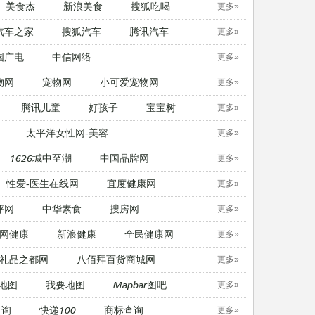
美食杰
新浪美食
搜狐吃喝
更多»
汽车之家
搜狐汽车
腾讯汽车
更多»
国广电
中信网络
更多»
物网
宠物网
​小可爱宠物网
更多»
腾讯儿童
好孩子
宝宝树
更多»
太平洋女性网-美容
更多»
1626城中至潮
中国品牌网
更多»
性爱-医生在线网
宜度健康网
更多»
评网
中华素食
搜房网
更多»
网健康
新浪健康
全民健康网
更多»
礼品之都网
八佰拜百货商城网
更多»
地图
我要地图
Mapbar图吧
更多»
查询
快递100
商标查询
更多»