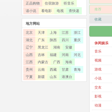
正品购物
住宿旅游
听音乐
推荐
读小说
看电影
电视
查快递
收藏
地方网站
北京
天津
上海
江苏
浙江
湖北
广东
陕西
四川
重庆
休闲娱乐
辽宁
黑龙江
湖南
安徽
音乐
山西
吉林
福建
河南
河北
视频
江西
内蒙古
广西
海南
游戏
贵州
云南
西藏
甘肃
青海
宁夏
新疆
山东
港澳台
小说
交友
影视
动漫