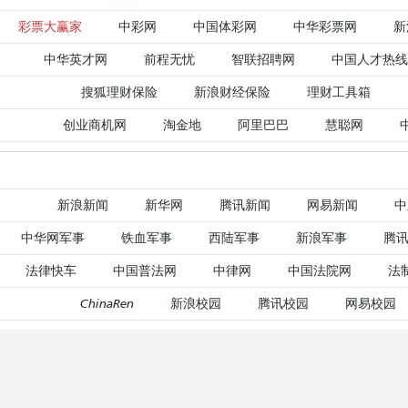
彩票大赢家
中彩网
中国体彩网
中华彩票网
新
中华英才网
前程无忧
智联招聘网
中国人才热线
搜狐理财保险
新浪财经保险
理财工具箱
创业商机网
淘金地
阿里巴巴
慧聪网
新浪新闻
新华网
腾讯新闻
网易新闻
中
中华网军事
铁血军事
西陆军事
新浪军事
腾讯
法律快车
中国普法网
中律网
中国法院网
法
ChinaRen
新浪校园
腾讯校园
网易校园
新东方在线
爱思英语
新浪外语
沪江英语
腾讯教育网
新浪教育
新东方在线
233网校
腾讯教育网
新浪教育
新东方在线
233网校