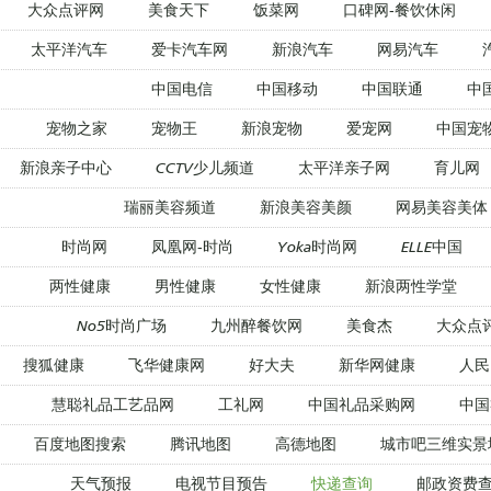
大众点评网
美食天下
饭菜网
口碑网-餐饮休闲
太平洋汽车
爱卡汽车网
新浪汽车
网易汽车
中国电信
中国移动
中国联通
中
宠物之家
宠物王
新浪宠物
爱宠网
中国宠
新浪亲子中心
CCTV少儿频道
太平洋亲子网
育儿网
瑞丽美容频道
新浪美容美颜
网易美容美体
时尚网
凤凰网-时尚
Yoka时尚网
ELLE中国
两性健康
男性健康
女性健康
新浪两性学堂
No5时尚广场
九州醉餐饮网
美食杰
大众点
搜狐健康
飞华健康网
好大夫
新华网健康
人民
慧聪礼品工艺品网
工礼网
中国礼品采购网
中国
百度地图搜索
腾讯地图
高德地图
城市吧三维实景
天气预报
电视节目预告
快递查询
邮政资费