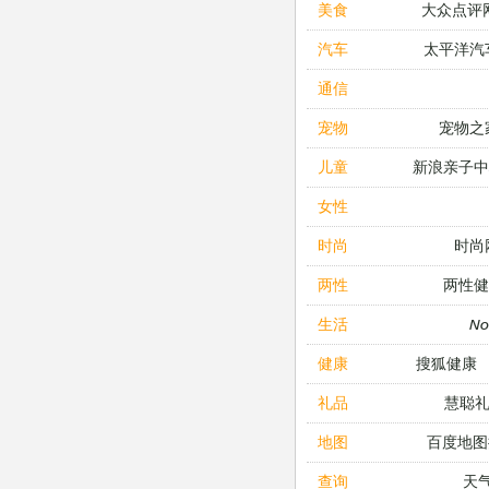
大众点评
美食
太平洋汽
汽车
通信
宠物之
宠物
新浪亲子
儿童
女性
时尚
时尚
两性健
两性
N
生活
搜狐健康
健康
慧聪
礼品
百度地图
地图
天
查询