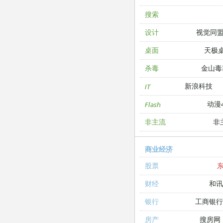
搜索
视觉同
设计
天极
桌面
金山毒
杀毒
新浪科技
IT
动漫4
Flash
非
非主流
商业经济
股票
和讯
财经
工商银
银行
搜房网
房产