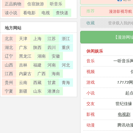
正品购物
住宿旅游
听音乐
推荐
漫游影视导航
读小说
看电影
电视
查快递
收藏
登录载入我的
地方网站
【漫游网
北京
天津
上海
江苏
浙江
湖北
广东
陕西
四川
重庆
休闲娱乐
辽宁
黑龙江
湖南
安徽
一听音乐
音乐
山西
吉林
福建
河南
河北
视频
江西
内蒙古
广西
海南
17173
游戏
贵州
云南
西藏
甘肃
青海
宁夏
新疆
山东
港澳台
起
小说
世纪佳缘
交友
电视剧
影视
腾讯动
动漫