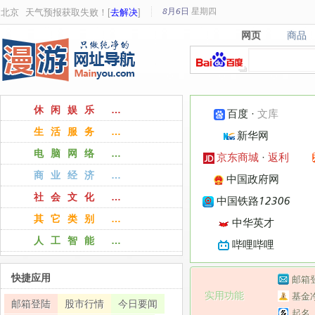
8月6日
星期
四
北京
天气预报获取失败！[
去解决
]
网页
商品
网页
商品
休闲娱乐 …
百度
·
文库
生活服务 …
新华网
电脑网络 …
京东商城
·
返利
商业经济 …
中国政府网
社会文化 …
中国铁路12306
其它类别 …
中华英才
人工智能 …
哔哩哔哩
快捷应用
邮箱
实用功能
基金
邮箱登陆
股市行情
今日要闻
起名