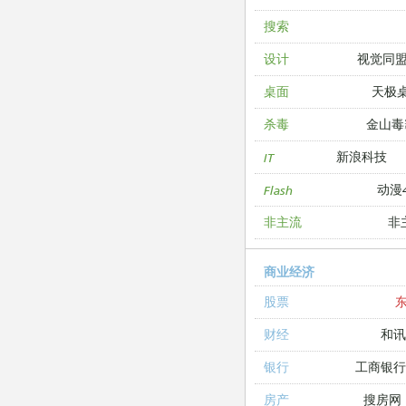
搜索
视觉同
设计
天极
桌面
金山毒
杀毒
新浪科技
IT
动漫4
Flash
非
非主流
商业经济
股票
和讯
财经
工商银
银行
搜房网
房产