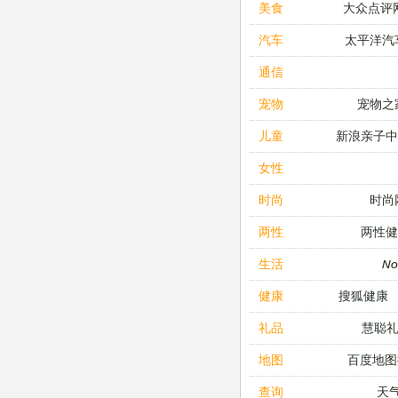
大众点评
美食
太平洋汽
汽车
通信
宠物之
宠物
新浪亲子
儿童
女性
时尚
时尚
两性健
两性
N
生活
搜狐健康
健康
慧聪
礼品
百度地图
地图
天
查询