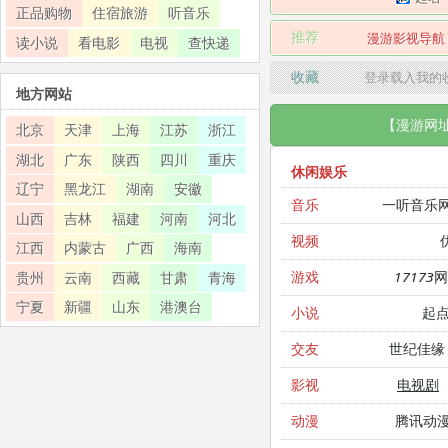
正品购物
住宿旅游
听音乐
推荐
漫游影视导航
读小说
看电影
电视
查快递
收藏
登录载入我的
地方网站
【漫游网
北京
天津
上海
江苏
浙江
湖北
广东
陕西
四川
重庆
休闲娱乐
辽宁
黑龙江
湖南
安徽
一听音乐
音乐
山西
吉林
福建
河南
河北
视频
江西
内蒙古
广西
海南
17173
游戏
贵州
云南
西藏
甘肃
青海
宁夏
新疆
山东
港澳台
起
小说
世纪佳缘
交友
电视剧
影视
腾讯动
动漫