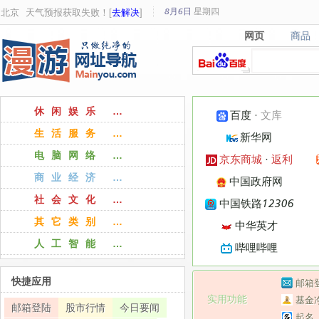
8月6日
星期
四
北京
天气预报获取失败！[
去解决
]
网页
商品
网页
商品
休闲娱乐 …
百度
·
文库
生活服务 …
新华网
电脑网络 …
京东商城
·
返利
商业经济 …
中国政府网
社会文化 …
中国铁路12306
其它类别 …
中华英才
人工智能 …
哔哩哔哩
快捷应用
邮箱
实用功能
基金
邮箱登陆
股市行情
今日要闻
起名