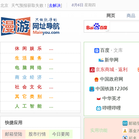
8月6日
星期
四
北京
天气预报获取失败！[
去解决
]
网页
商品
网页
商品
休闲娱乐 …
百度
·
文库
生活服务 …
新华网
电脑网络 …
京东商城
·
返利
商业经济 …
中国政府网
社会文化 …
中国铁路12306
其它类别 …
中华英才
人工智能 …
哔哩哔哩
快捷应用
邮箱
实用功能
基金
邮箱登陆
股市行情
今日要闻
起名