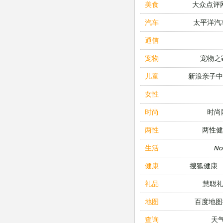
大众点评
美食
太平洋汽
汽车
通信
宠物之
宠物
新浪亲子
儿童
女性
时尚
时尚
两性健
两性
N
生活
搜狐健康
健康
慧聪
礼品
百度地图
地图
天
查询