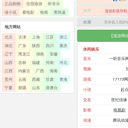
正品购物
住宿旅游
听音乐
推荐
漫游影视导航
读小说
看电影
电视
查快递
收藏
登录载入我的
地方网站
【漫游网
北京
天津
上海
江苏
浙江
湖北
广东
陕西
四川
重庆
休闲娱乐
辽宁
黑龙江
湖南
安徽
一听音乐
音乐
山西
吉林
福建
河南
河北
视频
江西
内蒙古
广西
海南
17173
游戏
贵州
云南
西藏
甘肃
青海
宁夏
新疆
山东
港澳台
起
小说
世纪佳缘
交友
电视剧
影视
腾讯动
动漫