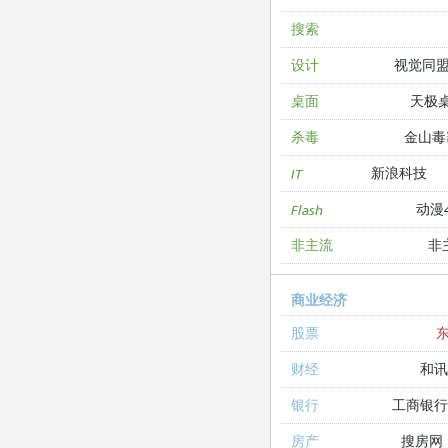
搜索
视觉同
设计
天极
桌面
金山毒
杀毒
新浪科技
IT
动漫4
Flash
非
非主流
商业经济
股票
和讯
财经
工商银
银行
搜房网
房产