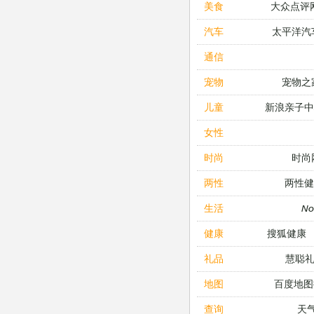
大众点评
美食
太平洋汽
汽车
通信
宠物之
宠物
新浪亲子
儿童
女性
时尚
时尚
两性健
两性
N
生活
搜狐健康
健康
慧聪
礼品
百度地图
地图
天
查询