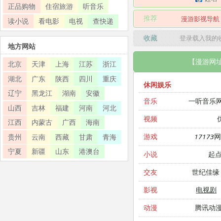
正品购物
住宿旅游
听音乐
推荐
漫游影视导航
读小说
看电影
电视
查快递
收藏
登录载入我的
地方网站
【漫游网
北京
天津
上海
江苏
浙江
湖北
广东
陕西
四川
重庆
休闲娱乐
辽宁
黑龙江
湖南
安徽
一听音乐
音乐
山西
吉林
福建
河南
河北
视频
江西
内蒙古
广西
海南
17173
游戏
贵州
云南
西藏
甘肃
青海
宁夏
新疆
山东
港澳台
起
小说
世纪佳缘
交友
电视剧
影视
腾讯动
动漫