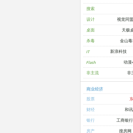
搜索
视觉同
设计
天极
桌面
金山毒
杀毒
新浪科技
IT
动漫4
Flash
非
非主流
商业经济
股票
和讯
财经
工商银
银行
搜房网
房产