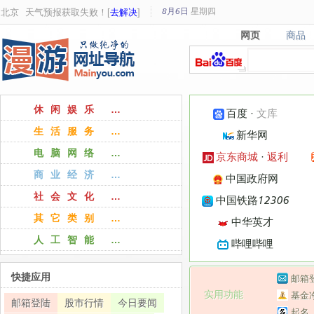
8月6日
星期
四
北京
天气预报获取失败！[
去解决
]
网页
商品
网页
商品
休闲娱乐 …
百度
·
文库
生活服务 …
新华网
电脑网络 …
京东商城
·
返利
商业经济 …
中国政府网
社会文化 …
中国铁路12306
其它类别 …
中华英才
人工智能 …
哔哩哔哩
快捷应用
邮箱
实用功能
基金
邮箱登陆
股市行情
今日要闻
起名