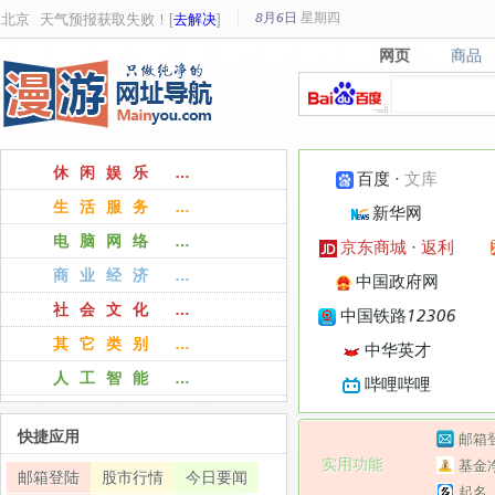
8月6日
星期
四
北京
天气预报获取失败！[
去解决
]
网页
商品
网页
商品
休闲娱乐 …
百度
·
文库
生活服务 …
新华网
电脑网络 …
京东商城
·
返利
商业经济 …
中国政府网
社会文化 …
中国铁路12306
其它类别 …
中华英才
人工智能 …
哔哩哔哩
快捷应用
邮箱
实用功能
基金
邮箱登陆
股市行情
今日要闻
起名