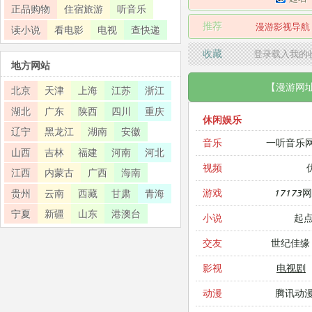
正品购物
住宿旅游
听音乐
推荐
漫游影视导航
读小说
看电影
电视
查快递
收藏
登录载入我的
地方网站
【漫游网
北京
天津
上海
江苏
浙江
湖北
广东
陕西
四川
重庆
休闲娱乐
辽宁
黑龙江
湖南
安徽
一听音乐
音乐
山西
吉林
福建
河南
河北
视频
江西
内蒙古
广西
海南
17173
游戏
贵州
云南
西藏
甘肃
青海
宁夏
新疆
山东
港澳台
起
小说
世纪佳缘
交友
电视剧
影视
腾讯动
动漫