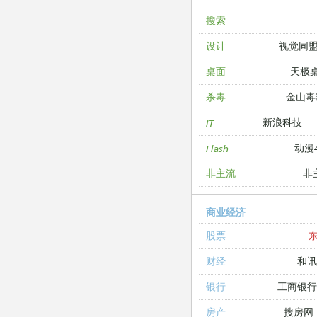
搜索
视觉同
设计
天极
桌面
金山毒
杀毒
新浪科技
IT
动漫4
Flash
非
非主流
商业经济
股票
和讯
财经
工商银
银行
搜房网
房产