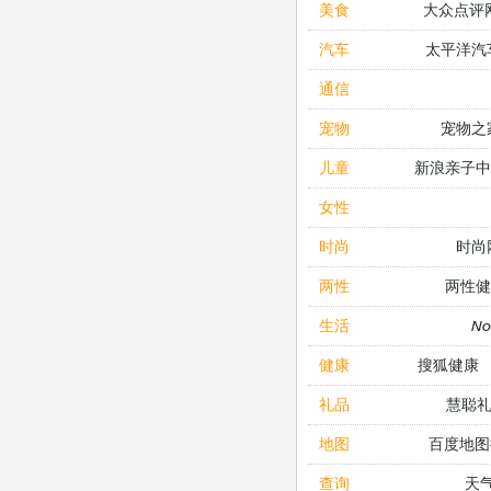
大众点评
美食
太平洋汽
汽车
通信
宠物之
宠物
新浪亲子
儿童
女性
时尚
时尚
两性健
两性
N
生活
搜狐健康
健康
慧聪
礼品
百度地图
地图
天
查询