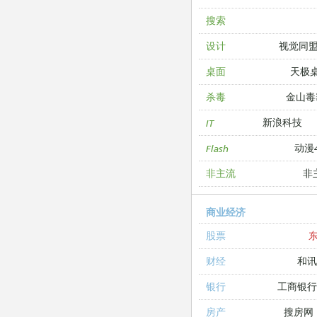
搜索
视觉同
设计
天极
桌面
金山毒
杀毒
新浪科技
IT
动漫4
Flash
非
非主流
商业经济
股票
和讯
财经
工商银
银行
搜房网
房产