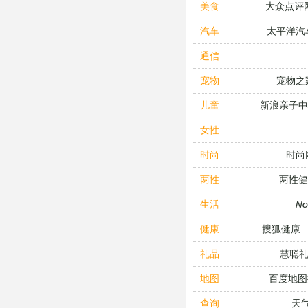
大众点评
美食
太平洋汽
汽车
通信
宠物之
宠物
新浪亲子
儿童
女性
时尚
时尚
两性健
两性
N
生活
搜狐健康
健康
慧聪
礼品
百度地图
地图
天
查询