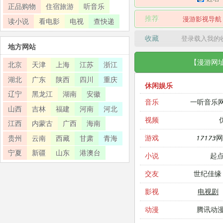
正品购物
住宿旅游
听音乐
推荐
漫游影视导航
读小说
看电影
电视
查快递
收藏
登录载入我的
地方网站
【漫游网
北京
天津
上海
江苏
浙江
湖北
广东
陕西
四川
重庆
休闲娱乐
辽宁
黑龙江
湖南
安徽
一听音乐
音乐
山西
吉林
福建
河南
河北
视频
江西
内蒙古
广西
海南
17173
游戏
贵州
云南
西藏
甘肃
青海
宁夏
新疆
山东
港澳台
起
小说
世纪佳缘
交友
电视剧
影视
腾讯动
动漫