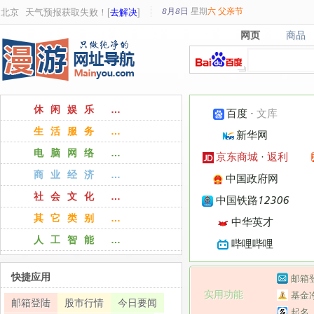
8月8日
星期
六
父亲节
北京
天气预报获取失败！[
去解决
]
网页
商品
网页
商品
休闲娱乐 …
百度
·
文库
生活服务 …
新华网
电脑网络 …
京东商城
·
返利
商业经济 …
中国政府网
社会文化 …
中国铁路12306
其它类别 …
中华英才
人工智能 …
哔哩哔哩
快捷应用
邮箱
实用功能
基金
邮箱登陆
股市行情
今日要闻
起名