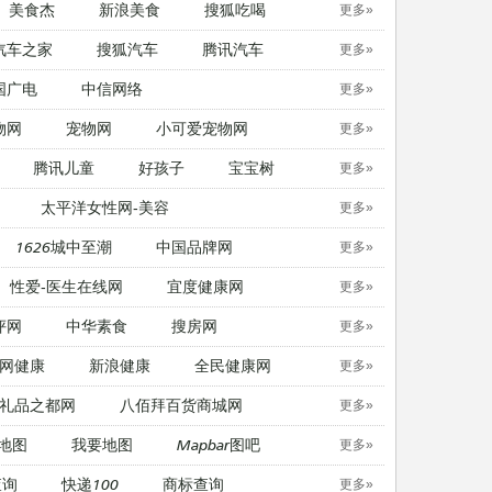
美食杰
新浪美食
搜狐吃喝
更多»
汽车之家
搜狐汽车
腾讯汽车
更多»
国广电
中信网络
更多»
物网
宠物网
​小可爱宠物网
更多»
腾讯儿童
好孩子
宝宝树
更多»
太平洋女性网-美容
更多»
1626城中至潮
中国品牌网
更多»
性爱-医生在线网
宜度健康网
更多»
评网
中华素食
搜房网
更多»
网健康
新浪健康
全民健康网
更多»
礼品之都网
八佰拜百货商城网
更多»
地图
我要地图
Mapbar图吧
更多»
查询
快递100
商标查询
更多»