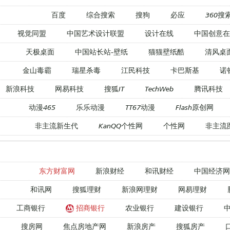
百度
综合搜索
搜狗
必应
360搜
视觉同盟
中国艺术设计联盟
设计在线
中国创意在
天极桌面
中国站长站-壁纸
猫猫壁纸酷
清风桌
金山毒霸
瑞星杀毒
江民科技
卡巴斯基
诺
新浪科技
网易科技
搜狐IT
TechWeb
腾讯科技
动漫465
乐乐动漫
TT67动漫
Flash原创网
非主流新生代
KanQQ个性网
个性网
非主流
东方财富网
新浪财经
和讯财经
中国经济网
和讯网
搜狐理财
新浪网理财
网易理财
工商银行
招商银行
农业银行
建设银行
搜房网
焦点房地产网
新浪房产
搜狐房产