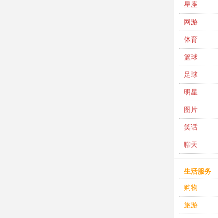
星座
网游
体育
篮球
足球
明星
图片
笑话
聊天
生活服务
购物
旅游