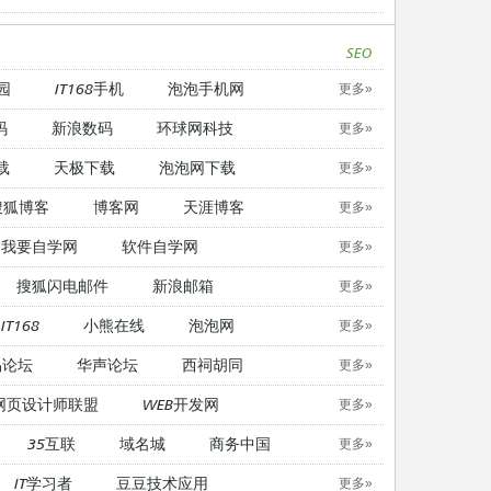
SEO
园
IT168手机
泡泡手机网
更多»
码
新浪数码
环球网科技
更多»
载
天极下载
泡泡网下载
更多»
搜狐博客
博客网
天涯博客
更多»
我要自学网
软件自学网
更多»
搜狐闪电邮件
新浪邮箱
更多»
IT168
小熊在线
泡泡网
更多»
易论坛
华声论坛
西祠胡同
更多»
网页设计师联盟
WEB开发网
更多»
35互联
域名城
商务中国
更多»
IT学习者
豆豆技术应用
更多»