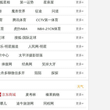
狐星相
第一运势
星座屋
更多»
游
魔兽世界
征途
问道
更多»
育
腾讯体育
CCTV第一体育
更多»
体育
虎扑NBA
NBA-21CN体育
更多»
足球
搜狐-国际足球
更多»
乐-明星频道
人民网-明星
更多»
片中心
太平洋摄影部落
更多»
捧腹网
经典网
笑掉大牙
更多»
金舟多聊微信多开
陌陌
探探
更多»
天气
京东商城
麦考林
橡果购物
更多»
哪儿
途牛旅游网
同程网
更多»