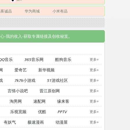
凡客诚品
华为商城
小米有品
心-我的收入-获取专属链接及创收秘笈。
QQ音乐
365音乐网
酷狗音乐
更多»
网
爱奇艺
新华视频
更多»
戏
7k7k小游戏
51游戏社区
更多»
言情小说吧
晋江原创网
更多»
淘男网
速配网
缘来客
更多»
乐视宽频
优酷
PPTV
更多»
有妖气
极速漫画
动漫屋
更多»