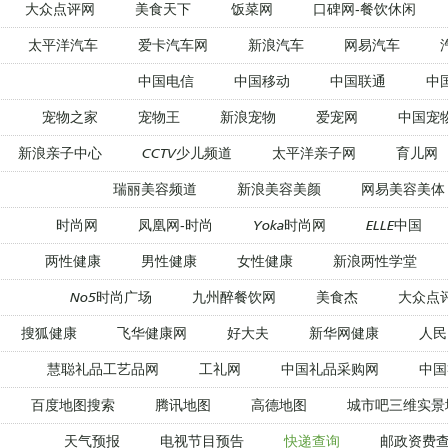
大众点评网
美食天下
饭菜网
口碑网-餐饮休闲
太平洋汽车
爱卡汽车网
新浪汽车
网易汽车
中国电信
中国移动
中国联通
中
宠物之家
宠物王
新浪宠物
爱宠网
中国宠
新浪亲子中心
CCTV少儿频道
太平洋亲子网
育儿网
瑞丽美容频道
新浪美容美颜
网易美容美体
时尚网
凤凰网-时尚
Yoka时尚网
ELLE中国
两性健康
男性健康
女性健康
新浪两性学堂
No5时尚广场
九州醉餐饮网
美食杰
大众点
搜狐健康
飞华健康网
好大夫
新华网健康
人民
慧聪礼品工艺品网
工礼网
中国礼品采购网
中国
百度地图搜索
腾讯地图
高德地图
城市吧三维实景
天气预报
电视节目预告
快递查询
邮政资费