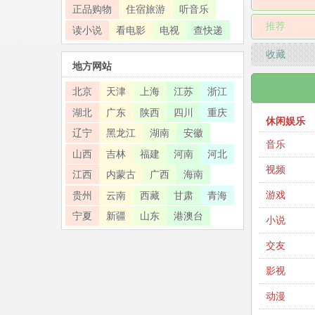
正品购物
住宿旅游
听音乐
推荐
读小说
看电影
电视
查快递
收藏
地方网站
北京
天津
上海
江苏
浙江
湖北
广东
陕西
四川
重庆
休闲娱乐
辽宁
黑龙江
湖南
安徽
音乐
山西
吉林
福建
河南
河北
视频
江西
内蒙古
广西
海南
游戏
贵州
云南
西藏
甘肃
青海
宁夏
新疆
山东
港澳台
小说
交友
影视
动漫