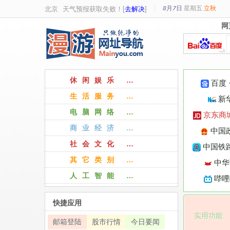
8月7日
星期
五
立秋
北京
天气预报获取失败！[
去解决
]
网
网
休闲娱乐 …
百度
生活服务 …
新
电脑网络 …
京东商
商业经济 …
中国
社会文化 …
中国铁路
其它类别 …
中华
人工智能 …
哔哩
快捷应用
实用功能
邮箱登陆
股市行情
今日要闻