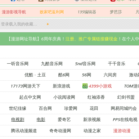
漫游影视导航
败家吧返利网
135编辑器
梦芭莎
登录载入我的收藏…
+
【漫游网址导航】6周年庆典！
注册、推广专属链接赚现金
！在个人中
一听音乐网
九酷音乐网
5nd音乐网
千千音乐
优酷
·
土豆
酷6网
56网
六间房
激动
17173网游天下
新浪游戏
4399小游戏
TOM游
起点中文网
小说阅读网
红袖添香
幻剑书盟
世纪佳缘
百合网
珍爱网
花田
网易同城约会
电视剧
电影
爱奇艺
新浪视频
PPS在线电视
腾讯动漫频道
奇奇动漫网
动漫之家
漫游动漫