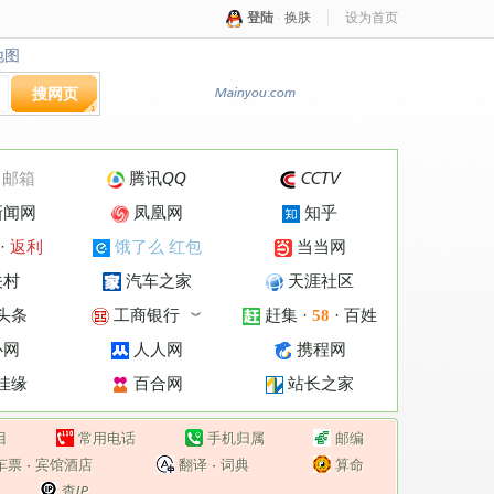
登陆
·
换肤
设为首页
地图
地图
搜网页
Mainyou.com
·
邮箱
腾讯QQ
CCTV
新闻网
凤凰网
知乎
·
返利
饿了么 红包
当当网
关村
汽车之家
天涯社区
头条
工商银行
赶集
·
·
百姓
58
︾
心网
人人网
携程网
佳缘
百合网
站长之家
目
常用电话
手机归属
邮编
车票
·
宾馆酒店
翻译
·
词典
算命
查IP