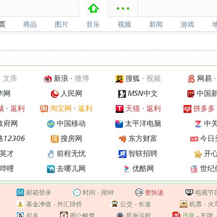
页
商品
图片
音乐
视频
新闻
游戏
页
商品
图片
音乐
视频
新闻
游戏
·
文库
新浪
·
微博
搜狐
·
视频
网易
华网
人民网
MSN中文
中国
城
·
返利
淘宝网
·
返利
天猫
·
返利
拼多多
政府网
中国移动
太平洋电脑
中
12306
搜房网
东方财富
今日
英才
前程无忧
智联招聘
开
哔哩
去哪儿网
优酷网
世纪
邮箱登录
时间
·
闹钟
查快递
电视节
基金净值
·
外汇排价
公交
·
长途
机票
·
火
起名
周公解梦
星座运程
违章
·
车牌