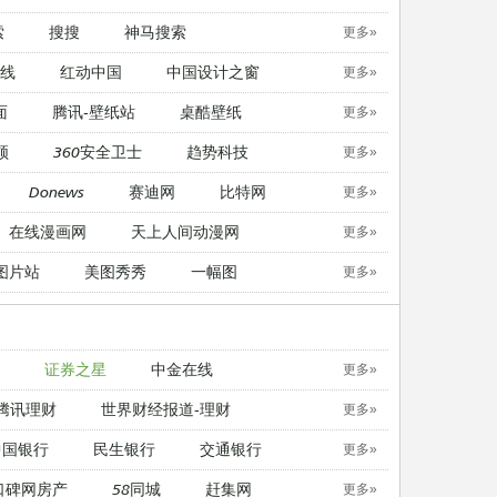
索
搜搜
神马搜索
更多»
线
红动中国
中国设计之窗
更多»
面
腾讯-壁纸站
桌酷壁纸
更多»
顿
360安全卫士
趋势科技
更多»
Donews
赛迪网
比特网
更多»
在线漫画网
天上人间动漫网
更多»
图片站
美图秀秀
一幅图
更多»
证券之星
中金在线
更多»
腾讯理财
世界财经报道-理财
更多»
中国银行
民生银行
交通银行
更多»
口碑网房产
58同城
赶集网
更多»