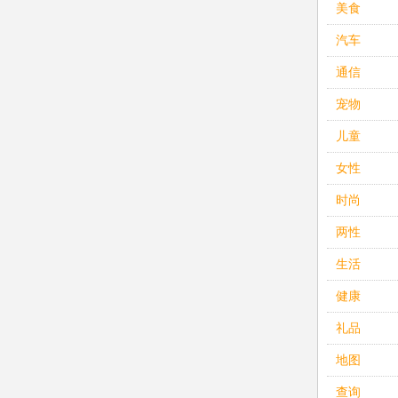
美食
汽车
通信
宠物
儿童
女性
时尚
两性
生活
健康
礼品
地图
查询