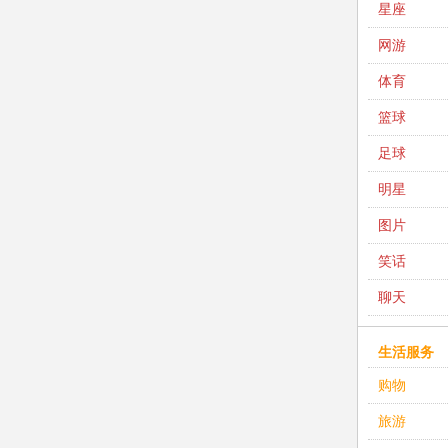
星座
网游
体育
篮球
足球
明星
图片
笑话
聊天
生活服务
购物
旅游