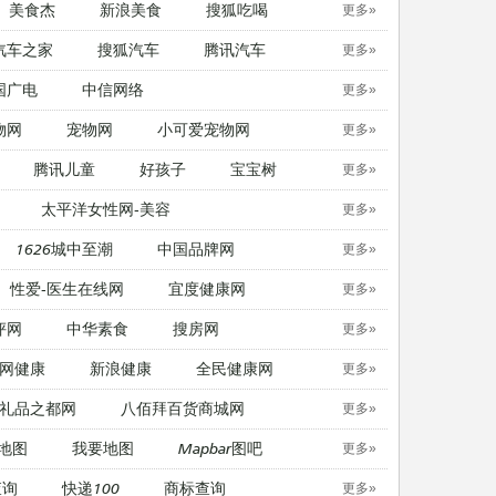
美食杰
新浪美食
搜狐吃喝
更多»
汽车之家
搜狐汽车
腾讯汽车
更多»
国广电
中信网络
更多»
物网
宠物网
​小可爱宠物网
更多»
腾讯儿童
好孩子
宝宝树
更多»
太平洋女性网-美容
更多»
1626城中至潮
中国品牌网
更多»
性爱-医生在线网
宜度健康网
更多»
评网
中华素食
搜房网
更多»
网健康
新浪健康
全民健康网
更多»
礼品之都网
八佰拜百货商城网
更多»
地图
我要地图
Mapbar图吧
更多»
查询
快递100
商标查询
更多»