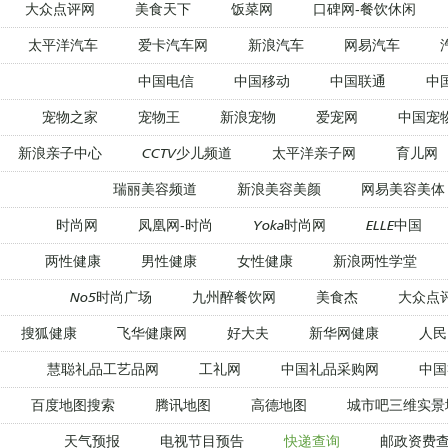
大众点评网
美食天下
饭菜网
口碑网-餐饮休闲
太平洋汽车
爱卡汽车网
新浪汽车
网易汽车
中国电信
中国移动
中国联通
中
宠物之家
宠物王
新浪宠物
爱宠网
中国宠
新浪亲子中心
CCTV少儿频道
太平洋亲子网
育儿网
瑞丽美容频道
新浪美容美颜
网易美容美体
时尚网
凤凰网-时尚
Yoka时尚网
ELLE中国
两性健康
男性健康
女性健康
新浪两性学堂
No5时尚广场
九州醉餐饮网
美食杰
大众点
搜狐健康
飞华健康网
好大夫
新华网健康
人民
慧聪礼品工艺品网
工礼网
中国礼品采购网
中国
百度地图搜索
腾讯地图
高德地图
城市吧三维实景
天气预报
电视节目预告
快递查询
邮政资费