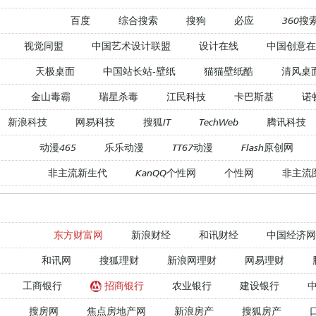
百度
综合搜索
搜狗
必应
360搜
视觉同盟
中国艺术设计联盟
设计在线
中国创意在
天极桌面
中国站长站-壁纸
猫猫壁纸酷
清风桌
金山毒霸
瑞星杀毒
江民科技
卡巴斯基
诺
新浪科技
网易科技
搜狐IT
TechWeb
腾讯科技
动漫465
乐乐动漫
TT67动漫
Flash原创网
非主流新生代
KanQQ个性网
个性网
非主流
东方财富网
新浪财经
和讯财经
中国经济网
和讯网
搜狐理财
新浪网理财
网易理财
工商银行
招商银行
农业银行
建设银行
搜房网
焦点房地产网
新浪房产
搜狐房产