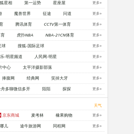
狐星相
第一运势
星座屋
更多»
游
魔兽世界
征途
问道
更多»
育
腾讯体育
CCTV第一体育
更多»
体育
虎扑NBA
NBA-21CN体育
更多»
足球
搜狐-国际足球
更多»
乐-明星频道
人民网-明星
更多»
片中心
太平洋摄影部落
更多»
捧腹网
经典网
笑掉大牙
更多»
金舟多聊微信多开
陌陌
探探
更多»
天气
京东商城
麦考林
橡果购物
更多»
哪儿
途牛旅游网
同程网
更多»