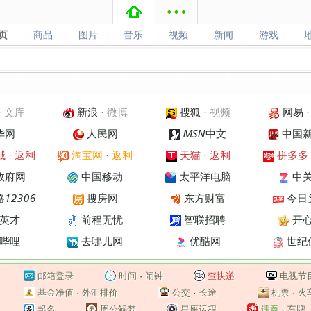
页
商品
图片
音乐
视频
新闻
游戏
页
商品
图片
音乐
视频
新闻
游戏
·
文库
新浪
·
微博
搜狐
·
视频
网易
华网
人民网
MSN中文
中国
城
·
返利
淘宝网
·
返利
天猫
·
返利
拼多多
政府网
中国移动
太平洋电脑
中
12306
搜房网
东方财富
今日
英才
前程无忧
智联招聘
开
哔哩
去哪儿网
优酷网
世纪
邮箱登录
时间
·
闹钟
查快递
电视节
基金净值
·
外汇排价
公交
·
长途
机票
·
火
起名
周公解梦
星座运程
违章
·
车牌