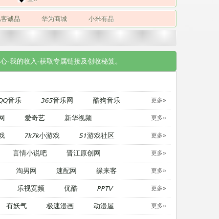
凡客诚品
华为商城
小米有品
心-我的收入-获取专属链接及创收秘笈。
QQ音乐
365音乐网
酷狗音乐
更多»
网
爱奇艺
新华视频
更多»
戏
7k7k小游戏
51游戏社区
更多»
言情小说吧
晋江原创网
更多»
淘男网
速配网
缘来客
更多»
乐视宽频
优酷
PPTV
更多»
有妖气
极速漫画
动漫屋
更多»