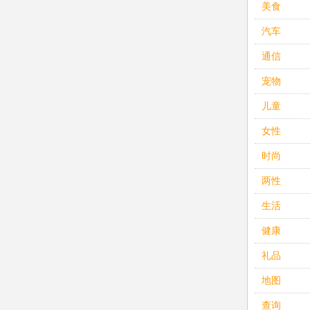
美食
汽车
通信
宠物
儿童
女性
时尚
两性
生活
健康
礼品
地图
查询