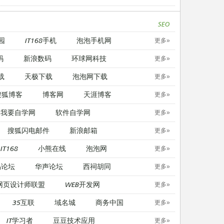
SEO
园
IT168手机
泡泡手机网
更多»
码
新浪数码
环球网科技
更多»
载
天极下载
泡泡网下载
更多»
搜狐博客
博客网
天涯博客
更多»
我要自学网
软件自学网
更多»
搜狐闪电邮件
新浪邮箱
更多»
IT168
小熊在线
泡泡网
更多»
易论坛
华声论坛
西祠胡同
更多»
网页设计师联盟
WEB开发网
更多»
35互联
域名城
商务中国
更多»
IT学习者
豆豆技术应用
更多»