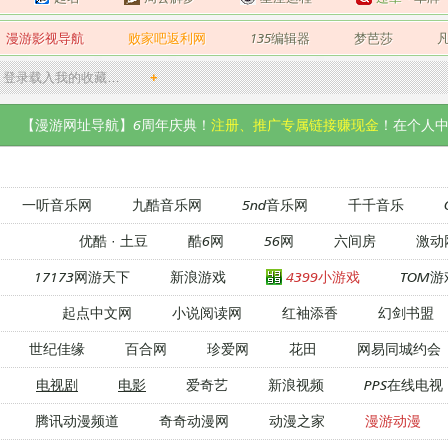
漫游影视导航
败家吧返利网
135编辑器
梦芭莎
登录载入我的收藏…
+
【漫游网址导航】6周年庆典！
注册、推广专属链接赚现金
！在个人中
一听音乐网
九酷音乐网
5nd音乐网
千千音乐
优酷
·
土豆
酷6网
56网
六间房
激动
17173网游天下
新浪游戏
4399小游戏
TOM游
起点中文网
小说阅读网
红袖添香
幻剑书盟
世纪佳缘
百合网
珍爱网
花田
网易同城约会
电视剧
电影
爱奇艺
新浪视频
PPS在线电视
腾讯动漫频道
奇奇动漫网
动漫之家
漫游动漫