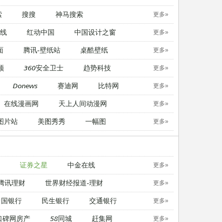
索
搜搜
神马搜索
更多»
线
红动中国
中国设计之窗
更多»
面
腾讯-壁纸站
桌酷壁纸
更多»
顿
360安全卫士
趋势科技
更多»
Donews
赛迪网
比特网
更多»
在线漫画网
天上人间动漫网
更多»
图片站
美图秀秀
一幅图
更多»
证券之星
中金在线
更多»
腾讯理财
世界财经报道-理财
更多»
中国银行
民生银行
交通银行
更多»
口碑网房产
58同城
赶集网
更多»