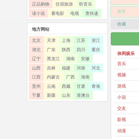
正品购物
住宿旅游
听音乐
推荐
读小说
看电影
电视
查快递
收藏
地方网站
北京
天津
上海
江苏
浙江
湖北
广东
陕西
四川
重庆
休闲娱乐
辽宁
黑龙江
湖南
安徽
音乐
山西
吉林
福建
河南
河北
视频
江西
内蒙古
广西
海南
游戏
贵州
云南
西藏
甘肃
青海
宁夏
新疆
山东
港澳台
小说
交友
影视
动漫