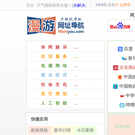
8月8日
星期
六
父亲节
北京
天气预报获取失败！[
去解决
]
网
网
休闲娱乐 …
百度
生活服务 …
新
电脑网络 …
京东商
商业经济 …
中国
社会文化 …
中国铁路
其它类别 …
中华
人工智能 …
哔哩
快捷应用
实用功能
邮箱登陆
股市行情
今日要闻