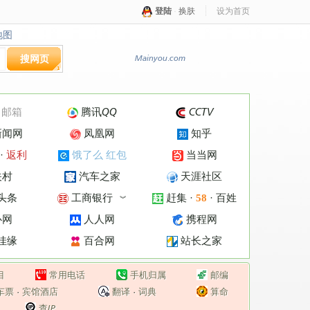
登陆
·
换肤
设为首页
地图
地图
搜网页
Mainyou.com
·
邮箱
腾讯QQ
CCTV
新闻网
凤凰网
知乎
·
返利
饿了么 红包
当当网
关村
汽车之家
天涯社区
头条
工商银行
赶集
·
·
百姓
58
︾
心网
人人网
携程网
佳缘
百合网
站长之家
目
常用电话
手机归属
邮编
车票
·
宾馆酒店
翻译
·
词典
算命
查IP