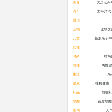
大众点评
美食
太平洋汽
汽车
通信
宠物之
宠物
新浪亲子
儿童
女性
时尚
时尚
两性健
两性
N
生活
搜狐健康
健康
慧聪
礼品
百度地图
地图
天
查询