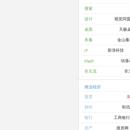
搜索
视觉同
设计
天极
桌面
金山毒
杀毒
新浪科技
IT
动漫4
Flash
非
非主流
商业经济
股票
和讯
财经
工商银
银行
搜房网
房产