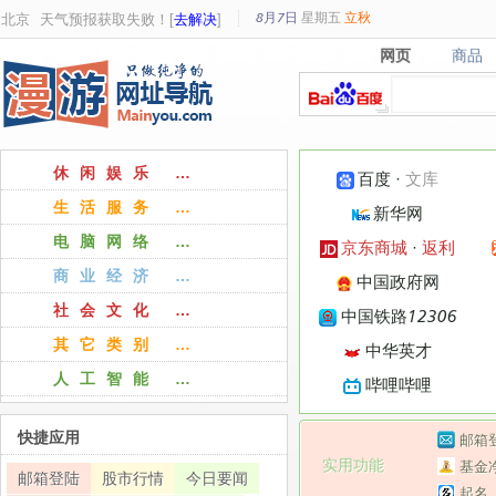
8月7日
星期
五
立秋
北京
天气预报获取失败！[
去解决
]
网页
商品
网页
商品
休闲娱乐 …
百度
·
文库
生活服务 …
新华网
电脑网络 …
京东商城
·
返利
商业经济 …
中国政府网
社会文化 …
中国铁路12306
其它类别 …
中华英才
人工智能 …
哔哩哔哩
快捷应用
邮箱
实用功能
基金
邮箱登陆
股市行情
今日要闻
起名