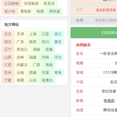
正品购物
住宿旅游
听音乐
推荐
漫游影视导航
读小说
看电影
电视
查快递
收藏
登录载入我的
地方网站
【漫游网
北京
天津
上海
江苏
浙江
湖北
广东
陕西
四川
重庆
休闲娱乐
辽宁
黑龙江
湖南
安徽
一听音乐
音乐
山西
吉林
福建
河南
河北
视频
江西
内蒙古
广西
海南
17173
游戏
贵州
云南
西藏
甘肃
青海
宁夏
新疆
山东
港澳台
起
小说
世纪佳缘
交友
电视剧
影视
腾讯动
动漫