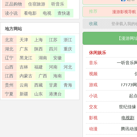
正品购物
住宿旅游
听音乐
推荐
漫游影视导航
读小说
看电影
电视
查快递
收藏
登录载入我的
地方网站
【漫游网
北京
天津
上海
江苏
浙江
湖北
广东
陕西
四川
重庆
休闲娱乐
辽宁
黑龙江
湖南
安徽
一听音乐
音乐
山西
吉林
福建
河南
河北
视频
江西
内蒙古
广西
海南
17173
游戏
贵州
云南
西藏
甘肃
青海
宁夏
新疆
山东
港澳台
起
小说
世纪佳缘
交友
电视剧
影视
腾讯动
动漫