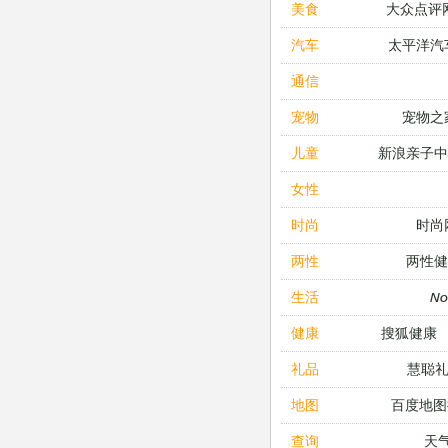
大众点评
美食
太平洋汽
汽车
通信
宠物之
宠物
新浪亲子
儿童
女性
时尚
时尚
两性健
两性
N
生活
搜狐健康
健康
慧聪
礼品
百度地图
地图
天
查询