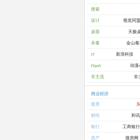
搜索
视觉同
设计
天极
桌面
金山毒
杀毒
新浪科技
IT
动漫4
Flash
非
非主流
商业经济
股票
和讯
财经
工商银
银行
搜房网
房产