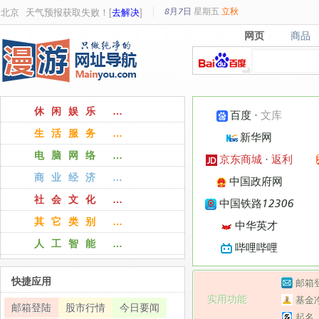
8月7日
星期
五
立秋
北京
天气预报获取失败！[
去解决
]
网页
商品
网页
商品
休闲娱乐 …
百度
·
文库
生活服务 …
新华网
电脑网络 …
京东商城
·
返利
商业经济 …
中国政府网
社会文化 …
中国铁路12306
其它类别 …
中华英才
人工智能 …
哔哩哔哩
快捷应用
邮箱
实用功能
基金
邮箱登陆
股市行情
今日要闻
起名