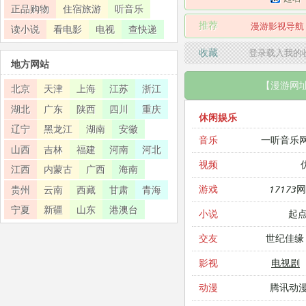
正品购物
住宿旅游
听音乐
推荐
漫游影视导航
读小说
看电影
电视
查快递
收藏
登录载入我的
地方网站
【漫游网
北京
天津
上海
江苏
浙江
湖北
广东
陕西
四川
重庆
休闲娱乐
辽宁
黑龙江
湖南
安徽
一听音乐
音乐
山西
吉林
福建
河南
河北
视频
江西
内蒙古
广西
海南
17173
游戏
贵州
云南
西藏
甘肃
青海
宁夏
新疆
山东
港澳台
起
小说
世纪佳缘
交友
电视剧
影视
腾讯动
动漫