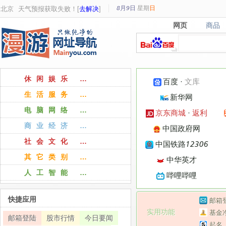
8月9日
星期
日
北京
天气预报获取失败！[
去解决
]
网页
商品
网页
商品
休闲娱乐 …
百度
·
文库
生活服务 …
新华网
电脑网络 …
京东商城
·
返利
商业经济 …
中国政府网
社会文化 …
中国铁路12306
其它类别 …
中华英才
人工智能 …
哔哩哔哩
快捷应用
邮箱
实用功能
基金
邮箱登陆
股市行情
今日要闻
起名