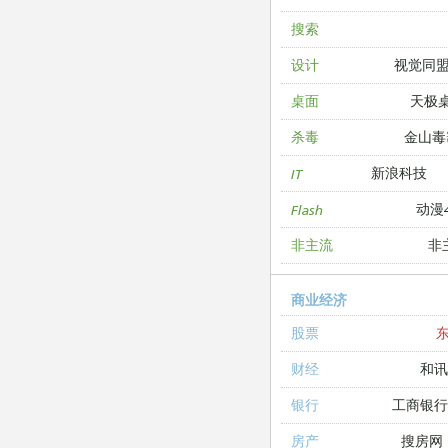
搜索
视觉同
设计
天极
桌面
金山毒
杀毒
新浪科技
IT
动漫4
Flash
非
非主流
商业经济
股票
和讯
财经
工商银
银行
搜房网
房产