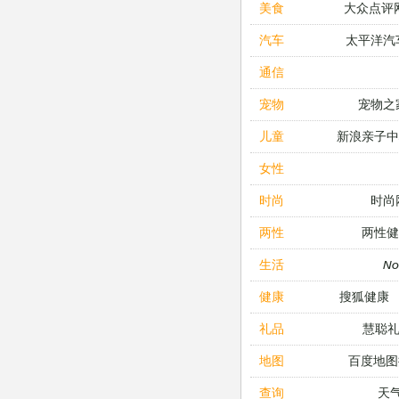
大众点评
美食
太平洋汽
汽车
通信
宠物之
宠物
新浪亲子
儿童
女性
时尚
时尚
两性健
两性
N
生活
搜狐健康
健康
慧聪
礼品
百度地图
地图
天
查询