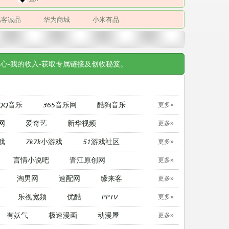
凡客诚品
华为商城
小米有品
心-我的收入-获取专属链接及创收秘笈。
QQ音乐
365音乐网
酷狗音乐
更多»
网
爱奇艺
新华视频
更多»
戏
7k7k小游戏
51游戏社区
更多»
言情小说吧
晋江原创网
更多»
淘男网
速配网
缘来客
更多»
乐视宽频
优酷
PPTV
更多»
有妖气
极速漫画
动漫屋
更多»