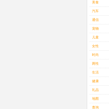
美食
汽车
通信
宠物
儿童
女性
时尚
两性
生活
健康
礼品
地图
查询