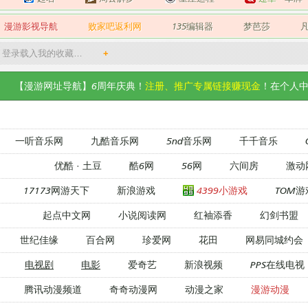
漫游影视导航
败家吧返利网
135编辑器
梦芭莎
登录载入我的收藏…
+
【漫游网址导航】6周年庆典！
注册、推广专属链接赚现金
！在个人中
一听音乐网
九酷音乐网
5nd音乐网
千千音乐
优酷
·
土豆
酷6网
56网
六间房
激动
17173网游天下
新浪游戏
4399小游戏
TOM游
起点中文网
小说阅读网
红袖添香
幻剑书盟
世纪佳缘
百合网
珍爱网
花田
网易同城约会
电视剧
电影
爱奇艺
新浪视频
PPS在线电视
腾讯动漫频道
奇奇动漫网
动漫之家
漫游动漫