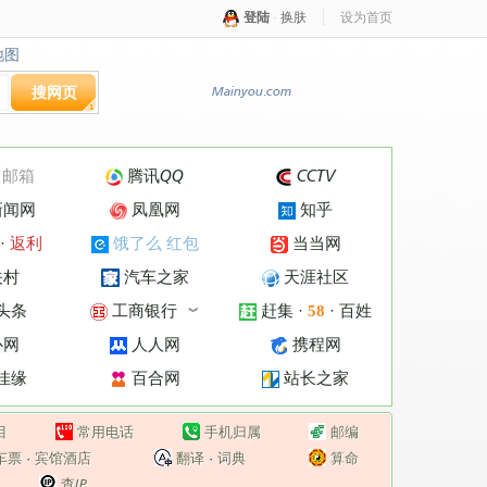
登陆
·
换肤
设为首页
地图
地图
搜网页
Mainyou.com
·
邮箱
腾讯QQ
CCTV
新闻网
凤凰网
知乎
·
返利
饿了么 红包
当当网
关村
汽车之家
天涯社区
头条
工商银行
赶集
·
·
百姓
58
︾
心网
人人网
携程网
佳缘
百合网
站长之家
目
常用电话
手机归属
邮编
车票
·
宾馆酒店
翻译
·
词典
算命
查IP