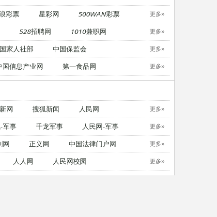
浪彩票
星彩网
500WAN彩票
更多»
528招聘网
1010兼职网
更多»
国家人社部
中国保监会
更多»
中国信息产业网
第一食品网
更多»
新网
搜狐新闻
人民网
更多»
-军事
千龙军事
人民网-军事
更多»
制网
正义网
中国法律门户网
更多»
人人网
人民网校园
更多»
中国日报英文版
21英语
更多»
无忧考网
考试吧
东方考试
更多»
无忧考网
考试吧
东方考试
更多»