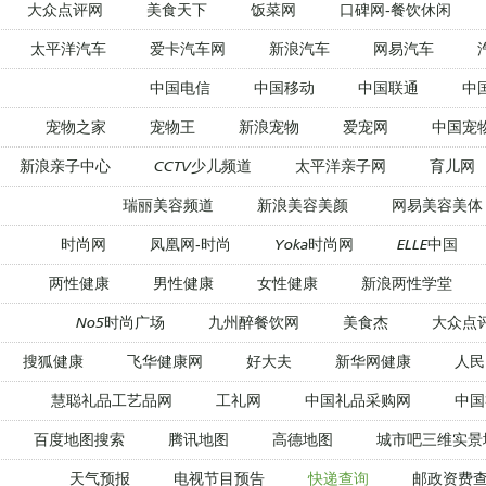
大众点评网
美食天下
饭菜网
口碑网-餐饮休闲
太平洋汽车
爱卡汽车网
新浪汽车
网易汽车
中国电信
中国移动
中国联通
中
宠物之家
宠物王
新浪宠物
爱宠网
中国宠
新浪亲子中心
CCTV少儿频道
太平洋亲子网
育儿网
瑞丽美容频道
新浪美容美颜
网易美容美体
时尚网
凤凰网-时尚
Yoka时尚网
ELLE中国
两性健康
男性健康
女性健康
新浪两性学堂
No5时尚广场
九州醉餐饮网
美食杰
大众点
搜狐健康
飞华健康网
好大夫
新华网健康
人民
慧聪礼品工艺品网
工礼网
中国礼品采购网
中国
百度地图搜索
腾讯地图
高德地图
城市吧三维实景
天气预报
电视节目预告
快递查询
邮政资费