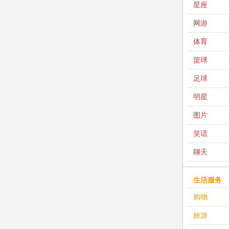
星座
网游
体育
篮球
足球
明星
图片
笑话
聊天
生活服务
购物
旅游