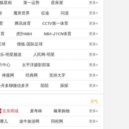
狐星相
第一运势
星座屋
更多»
游
魔兽世界
征途
问道
更多»
育
腾讯体育
CCTV第一体育
更多»
体育
虎扑NBA
NBA-21CN体育
更多»
足球
搜狐-国际足球
更多»
乐-明星频道
人民网-明星
更多»
片中心
太平洋摄影部落
更多»
捧腹网
经典网
笑掉大牙
更多»
金舟多聊微信多开
陌陌
探探
更多»
天气
京东商城
麦考林
橡果购物
更多»
哪儿
途牛旅游网
同程网
更多»