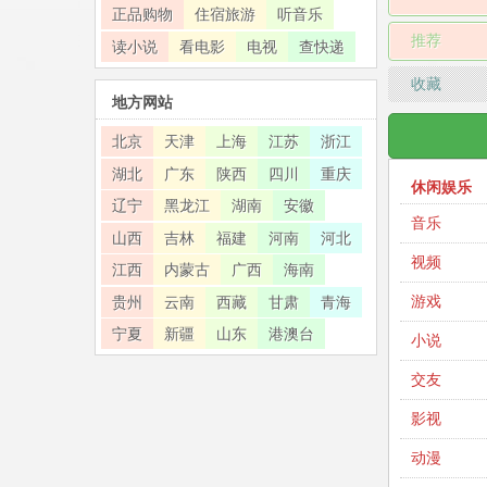
正品购物
住宿旅游
听音乐
推荐
读小说
看电影
电视
查快递
收藏
地方网站
北京
天津
上海
江苏
浙江
湖北
广东
陕西
四川
重庆
休闲娱乐
辽宁
黑龙江
湖南
安徽
音乐
山西
吉林
福建
河南
河北
视频
江西
内蒙古
广西
海南
游戏
贵州
云南
西藏
甘肃
青海
宁夏
新疆
山东
港澳台
小说
交友
影视
动漫