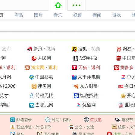
页
商品
图片
音乐
视频
新闻
游戏
页
商品
图片
音乐
视频
新闻
游戏
·
文库
新浪
·
微博
搜狐
·
视频
网易
华网
人民网
MSN中文
中国
城
·
返利
淘宝网
·
返利
天猫
·
返利
拼多多
政府网
中国移动
太平洋电脑
中
12306
搜房网
东方财富
今日
英才
前程无忧
智联招聘
开
哔哩
去哪儿网
优酷网
世纪
邮箱登录
时间
·
闹钟
查快递
电视节
基金净值
·
外汇排价
公交
·
长途
机票
·
火
起名
周公解梦
星座运程
违章
·
车牌