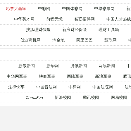
彩票大赢家
中彩网
中国体彩网
中华彩票网
新
中华英才网
前程无忧
智联招聘网
中国人才热线
搜狐理财保险
新浪财经保险
理财工具箱
创业商机网
淘金地
阿里巴巴
慧聪网
新浪新闻
新华网
腾讯新闻
网易新闻
中
中华网军事
铁血军事
西陆军事
新浪军事
腾讯
法律快车
中国普法网
中律网
中国法院网
法
ChinaRen
新浪校园
腾讯校园
网易校园
新东方在线
爱思英语
新浪外语
沪江英语
腾讯教育网
新浪教育
新东方在线
233网校
腾讯教育网
新浪教育
新东方在线
233网校