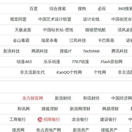
百度
综合搜索
搜狗
必应
360搜
视觉同盟
中国艺术设计联盟
设计在线
中国创意在
天极桌面
中国站长站-壁纸
猫猫壁纸酷
清风桌
金山毒霸
瑞星杀毒
江民科技
卡巴斯基
诺
新浪科技
网易科技
搜狐IT
TechWeb
腾讯科技
动漫465
乐乐动漫
TT67动漫
Flash原创网
非主流新生代
KanQQ个性网
个性网
非主流
东方财富网
新浪财经
和讯财经
中国经济网
和讯网
搜狐理财
新浪网理财
网易理财
工商银行
招商银行
农业银行
建设银行
搜房网
焦点房地产网
新浪房产
搜狐房产