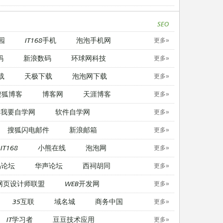
SEO
园
IT168手机
泡泡手机网
更多»
码
新浪数码
环球网科技
更多»
载
天极下载
泡泡网下载
更多»
搜狐博客
博客网
天涯博客
更多»
我要自学网
软件自学网
更多»
搜狐闪电邮件
新浪邮箱
更多»
IT168
小熊在线
泡泡网
更多»
易论坛
华声论坛
西祠胡同
更多»
网页设计师联盟
WEB开发网
更多»
35互联
域名城
商务中国
更多»
IT学习者
豆豆技术应用
更多»