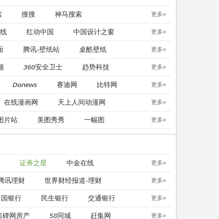
索
搜搜
神马搜索
更多»
线
红动中国
中国设计之窗
更多»
面
腾讯-壁纸站
桌酷壁纸
更多»
顿
360安全卫士
趋势科技
更多»
Donews
赛迪网
比特网
更多»
在线漫画网
天上人间动漫网
更多»
图片站
美图秀秀
一幅图
更多»
证券之星
中金在线
更多»
腾讯理财
世界财经报道-理财
更多»
中国银行
民生银行
交通银行
更多»
口碑网房产
58同城
赶集网
更多»