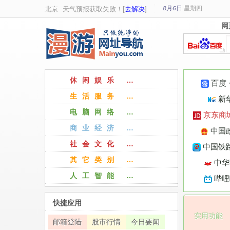
8月6日
星期
四
北京
天气预报获取失败！[
去解决
]
网
网
休闲娱乐 …
百度
生活服务 …
新
电脑网络 …
京东商
商业经济 …
中国
社会文化 …
中国铁路
其它类别 …
中华
人工智能 …
哔哩
快捷应用
实用功能
邮箱登陆
股市行情
今日要闻