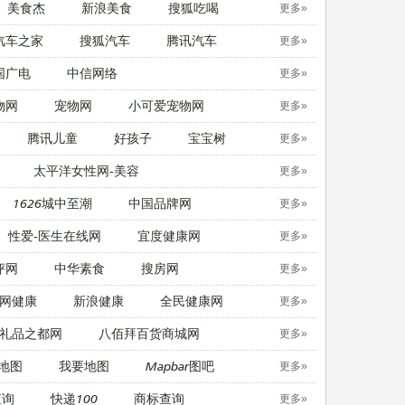
美食杰
新浪美食
搜狐吃喝
更多»
汽车之家
搜狐汽车
腾讯汽车
更多»
国广电
中信网络
更多»
物网
宠物网
​小可爱宠物网
更多»
腾讯儿童
好孩子
宝宝树
更多»
太平洋女性网-美容
更多»
1626城中至潮
中国品牌网
更多»
性爱-医生在线网
宜度健康网
更多»
评网
中华素食
搜房网
更多»
网健康
新浪健康
全民健康网
更多»
礼品之都网
八佰拜百货商城网
更多»
地图
我要地图
Mapbar图吧
更多»
查询
快递100
商标查询
更多»