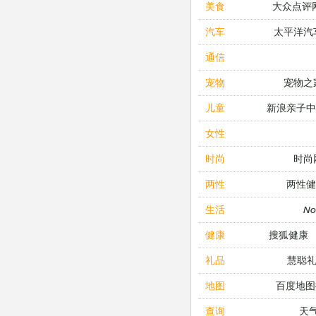
大众点评
美食
太平洋汽
汽车
通信
宠物之
宠物
新浪亲子
儿童
女性
时尚
时尚
两性健
两性
N
生活
搜狐健康
健康
慧聪
礼品
百度地图
地图
天
查询