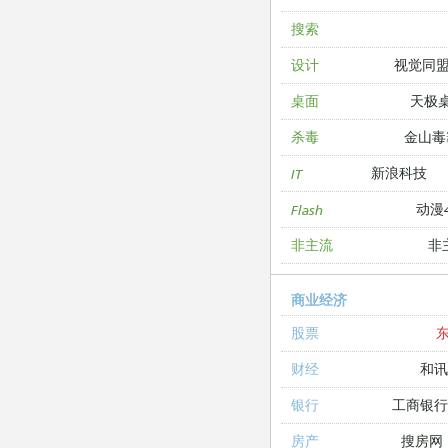
搜索
视觉同
设计
天极
桌面
金山毒
杀毒
新浪科技
IT
动漫4
Flash
非
非主流
商业经济
股票
和讯
财经
工商银
银行
搜房网
房产