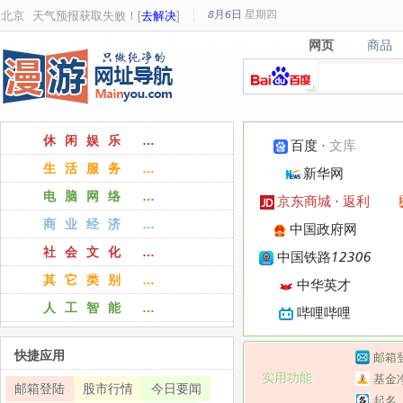
8月6日
星期
四
北京
天气预报获取失败！[
去解决
]
网页
商品
网页
商品
休闲娱乐 …
百度
·
文库
生活服务 …
新华网
电脑网络 …
京东商城
·
返利
商业经济 …
中国政府网
社会文化 …
中国铁路12306
其它类别 …
中华英才
人工智能 …
哔哩哔哩
快捷应用
邮箱
实用功能
基金
邮箱登陆
股市行情
今日要闻
起名