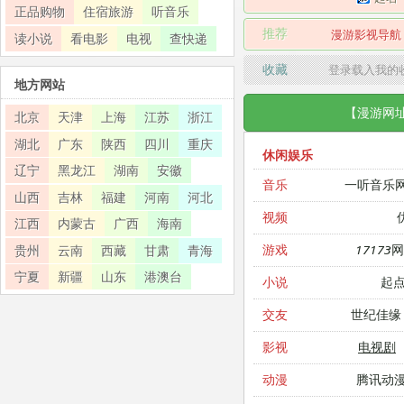
正品购物
住宿旅游
听音乐
推荐
漫游影视导航
读小说
看电影
电视
查快递
收藏
登录载入我的
地方网站
【漫游网
北京
天津
上海
江苏
浙江
湖北
广东
陕西
四川
重庆
休闲娱乐
辽宁
黑龙江
湖南
安徽
一听音乐
音乐
山西
吉林
福建
河南
河北
视频
江西
内蒙古
广西
海南
17173
游戏
贵州
云南
西藏
甘肃
青海
宁夏
新疆
山东
港澳台
起
小说
世纪佳缘
交友
电视剧
影视
腾讯动
动漫