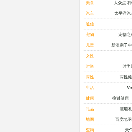
大众点评
美食
太平洋汽
汽车
通信
宠物之
宠物
新浪亲子
儿童
女性
时尚
时尚
两性健
两性
N
生活
搜狐健康
健康
慧聪
礼品
百度地图
地图
天
查询