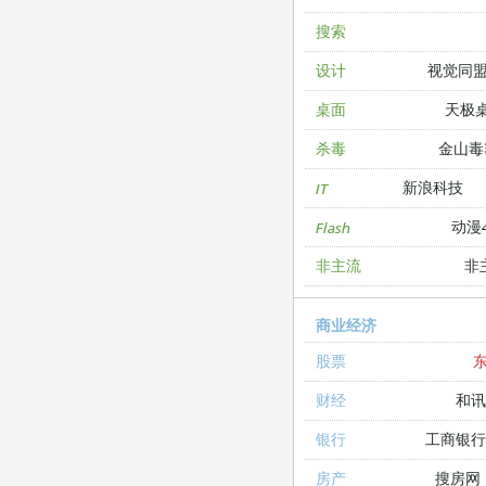
搜索
视觉同
设计
天极
桌面
金山毒
杀毒
新浪科技
IT
动漫4
Flash
非
非主流
商业经济
股票
和讯
财经
工商银
银行
搜房网
房产