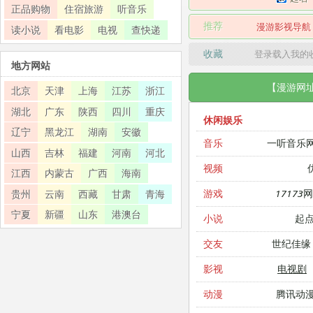
正品购物
住宿旅游
听音乐
推荐
漫游影视导航
读小说
看电影
电视
查快递
收藏
登录载入我的
地方网站
【漫游网
北京
天津
上海
江苏
浙江
湖北
广东
陕西
四川
重庆
休闲娱乐
辽宁
黑龙江
湖南
安徽
一听音乐
音乐
山西
吉林
福建
河南
河北
视频
江西
内蒙古
广西
海南
17173
游戏
贵州
云南
西藏
甘肃
青海
宁夏
新疆
山东
港澳台
起
小说
世纪佳缘
交友
电视剧
影视
腾讯动
动漫