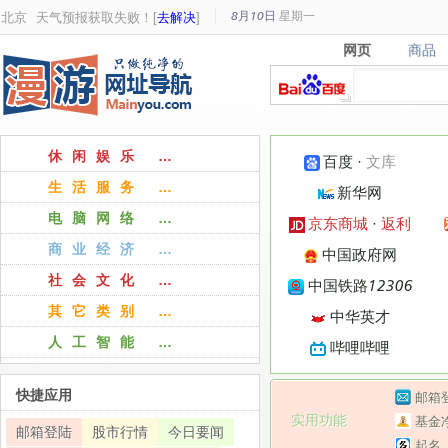
8月10日
星期
一
北京
天气预报获取失败！[
去解决
]
网页
商品
网页
商品
休闲娱乐 …
百度
·
文库
生活服务 …
新华网
电脑网络 …
京东商城
·
返利
商业经济 …
中国政府网
社会文化 …
中国铁路12306
其它类别 …
中华英才
人工智能 …
哔哩哔哩
快捷应用
邮箱
实用功能
基金
邮箱登陆
股市行情
今日要闻
起名