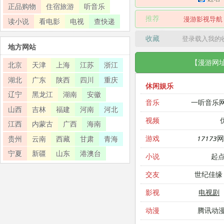
正品购物
住宿旅游
听音乐
推荐
漫游影视导航
读小说
看电影
电视
查快递
收藏
登录载入我的
地方网站
【漫游网
北京
天津
上海
江苏
浙江
湖北
广东
陕西
四川
重庆
休闲娱乐
辽宁
黑龙江
湖南
安徽
一听音乐
音乐
山西
吉林
福建
河南
河北
视频
江西
内蒙古
广西
海南
17173
游戏
贵州
云南
西藏
甘肃
青海
宁夏
新疆
山东
港澳台
起
小说
世纪佳缘
交友
电视剧
影视
腾讯动
动漫