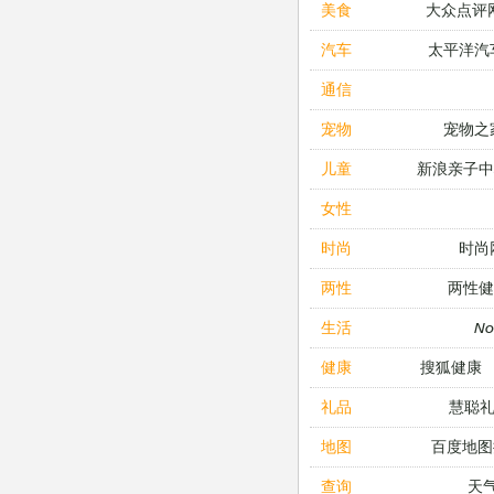
大众点评
美食
太平洋汽
汽车
通信
宠物之
宠物
新浪亲子
儿童
女性
时尚
时尚
两性健
两性
N
生活
搜狐健康
健康
慧聪
礼品
百度地图
地图
天
查询