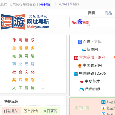
8月6日
星期
四
北京
天气预报获取失败！[
去解决
]
网页
商品
网页
商品
休闲娱乐 …
百度
·
文库
生活服务 …
新华网
电脑网络 …
京东商城
·
返利
商业经济 …
中国政府网
社会文化 …
中国铁路12306
其它类别 …
中华英才
人工智能 …
哔哩哔哩
快捷应用
邮箱
实用功能
基金
邮箱登陆
股市行情
今日要闻
起名