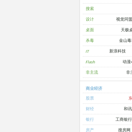
搜索
视觉同
设计
天极
桌面
金山毒
杀毒
新浪科技
IT
动漫4
Flash
非
非主流
商业经济
股票
和讯
财经
工商银
银行
搜房网
房产