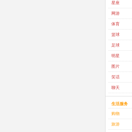
星座
网游
体育
篮球
足球
明星
图片
笑话
聊天
生活服务
购物
旅游