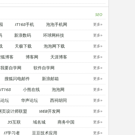
SEO
园
IT168手机
泡泡手机网
更多»
码
新浪数码
环球网科技
更多»
载
天极下载
泡泡网下载
更多»
搜狐博客
博客网
天涯博客
更多»
我要自学网
软件自学网
更多»
搜狐闪电邮件
新浪邮箱
更多»
IT168
小熊在线
泡泡网
更多»
易论坛
华声论坛
西祠胡同
更多»
网页设计师联盟
WEB开发网
更多»
35互联
域名城
商务中国
更多»
IT学习者
豆豆技术应用
更多»