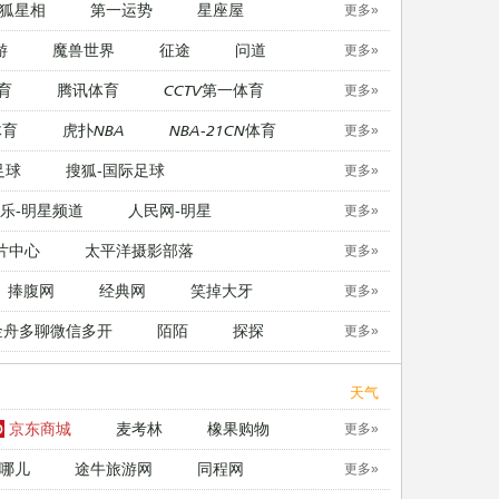
狐星相
第一运势
星座屋
更多»
游
魔兽世界
征途
问道
更多»
育
腾讯体育
CCTV第一体育
更多»
体育
虎扑NBA
NBA-21CN体育
更多»
足球
搜狐-国际足球
更多»
乐-明星频道
人民网-明星
更多»
片中心
太平洋摄影部落
更多»
捧腹网
经典网
笑掉大牙
更多»
金舟多聊微信多开
陌陌
探探
更多»
天气
京东商城
麦考林
橡果购物
更多»
哪儿
途牛旅游网
同程网
更多»