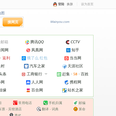
登陆
·
换肤
设为首页
地图
地图
搜网页
Mainyou.com
·
邮箱
腾讯QQ
CCTV
新闻网
凤凰网
知乎
·
返利
饿了么 红包
当当网
关村
汽车之家
天涯社区
头条
工商银行
赶集
·
·
百姓
58
︾
心网
人人网
携程网
佳缘
百合网
站长之家
目
常用电话
手机归属
邮编
车票
·
宾馆酒店
翻译
·
词典
算命
查IP