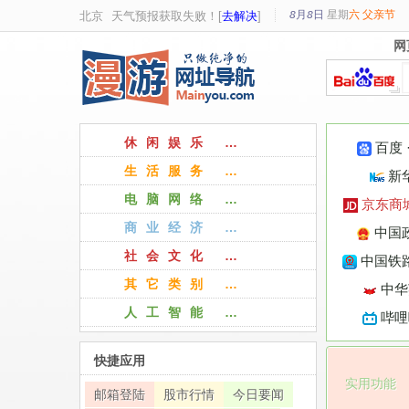
8月8日
星期
六
父亲节
北京
天气预报获取失败！[
去解决
]
网
网
休闲娱乐 …
百度
生活服务 …
新
电脑网络 …
京东商
商业经济 …
中国
社会文化 …
中国铁路
其它类别 …
中华
人工智能 …
哔哩
快捷应用
实用功能
邮箱登陆
股市行情
今日要闻