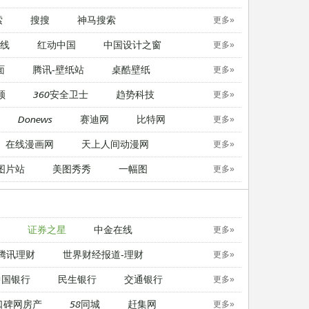
索
搜搜
神马搜索
更多»
线
红动中国
中国设计之窗
更多»
面
腾讯-壁纸站
桌酷壁纸
更多»
顿
360安全卫士
趋势科技
更多»
Donews
赛迪网
比特网
更多»
在线漫画网
天上人间动漫网
更多»
图片站
美图秀秀
一幅图
更多»
证券之星
中金在线
更多»
腾讯理财
世界财经报道-理财
更多»
中国银行
民生银行
交通银行
更多»
口碑网房产
58同城
赶集网
更多»