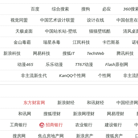
百度
综合搜索
搜狗
必应
360搜
视觉同盟
中国艺术设计联盟
设计在线
中国创意在
天极桌面
中国站长站-壁纸
猫猫壁纸酷
清风桌
金山毒霸
瑞星杀毒
江民科技
卡巴斯基
诺
新浪科技
网易科技
搜狐IT
TechWeb
腾讯科技
动漫465
乐乐动漫
TT67动漫
Flash原创网
非主流新生代
KanQQ个性网
个性网
非主流
东方财富网
新浪财经
和讯财经
中国经济网
和讯网
搜狐理财
新浪网理财
网易理财
工商银行
招商银行
农业银行
建设银行
搜房网
焦点房地产网
新浪房产
搜狐房产