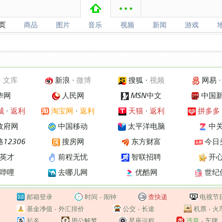
页
商品
图片
音乐
视频
新闻
游戏
页
商品
图片
音乐
视频
新闻
游戏
·
文库
新浪
·
微博
搜狐
·
视频
网易
华网
人民网
MSN中文
中国
城
·
返利
淘宝网
·
返利
天猫
·
返利
拼多多
政府网
中国移动
太平洋电脑
中
12306
搜房网
东方财富
今日
英才
前程无忧
智联招聘
开
哔哩
去哪儿网
优酷网
世纪
邮箱登录
时间
·
闹钟
查快递
电视节
基金净值
·
外汇排价
公交
·
长途
机票
·
火
起名
周公解梦
星座运程
违章
·
车牌