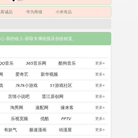
凡客诚品
华为商城
小米有品
心-我的收入-获取专属链接及创收秘笈。
QQ音乐
365音乐网
酷狗音乐
更多»
网
爱奇艺
新华视频
更多»
戏
7k7k小游戏
51游戏社区
更多»
言情小说吧
晋江原创网
更多»
淘男网
速配网
缘来客
更多»
乐视宽频
优酷
PPTV
更多»
有妖气
极速漫画
动漫屋
更多»