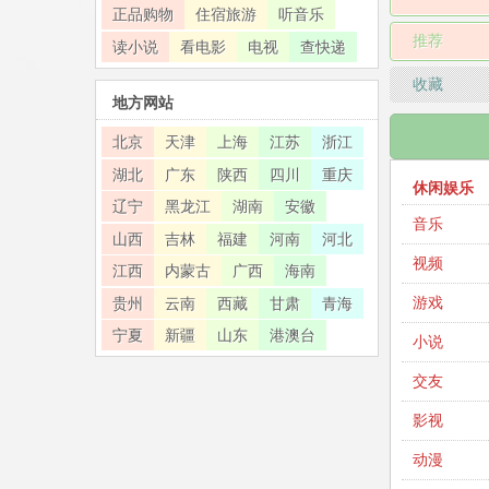
正品购物
住宿旅游
听音乐
推荐
读小说
看电影
电视
查快递
收藏
地方网站
北京
天津
上海
江苏
浙江
湖北
广东
陕西
四川
重庆
休闲娱乐
辽宁
黑龙江
湖南
安徽
音乐
山西
吉林
福建
河南
河北
视频
江西
内蒙古
广西
海南
游戏
贵州
云南
西藏
甘肃
青海
宁夏
新疆
山东
港澳台
小说
交友
影视
动漫