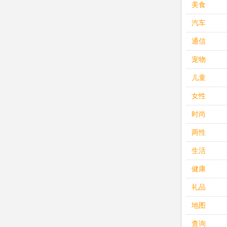
美食
汽车
通信
宠物
儿童
女性
时尚
两性
生活
健康
礼品
地图
查询