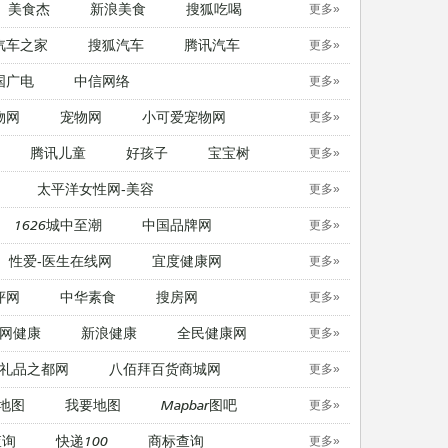
美食杰
新浪美食
搜狐吃喝
更多»
汽车之家
搜狐汽车
腾讯汽车
更多»
国广电
中信网络
更多»
物网
宠物网
​小可爱宠物网
更多»
腾讯儿童
好孩子
宝宝树
更多»
太平洋女性网-美容
更多»
1626城中至潮
中国品牌网
更多»
性爱-医生在线网
宜度健康网
更多»
评网
中华素食
搜房网
更多»
网健康
新浪健康
全民健康网
更多»
礼品之都网
八佰拜百货商城网
更多»
地图
我要地图
Mapbar图吧
更多»
查询
快递100
商标查询
更多»