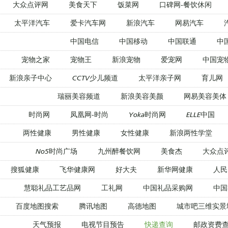
大众点评网
美食天下
饭菜网
口碑网-餐饮休闲
太平洋汽车
爱卡汽车网
新浪汽车
网易汽车
中国电信
中国移动
中国联通
中
宠物之家
宠物王
新浪宠物
爱宠网
中国宠
新浪亲子中心
CCTV少儿频道
太平洋亲子网
育儿网
瑞丽美容频道
新浪美容美颜
网易美容美体
时尚网
凤凰网-时尚
Yoka时尚网
ELLE中国
两性健康
男性健康
女性健康
新浪两性学堂
No5时尚广场
九州醉餐饮网
美食杰
大众点
搜狐健康
飞华健康网
好大夫
新华网健康
人民
慧聪礼品工艺品网
工礼网
中国礼品采购网
中国
百度地图搜索
腾讯地图
高德地图
城市吧三维实景
天气预报
电视节目预告
快递查询
邮政资费