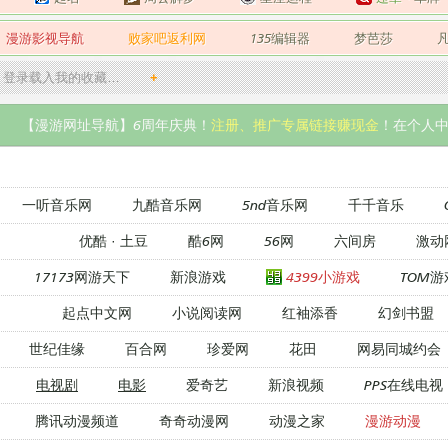
漫游影视导航
败家吧返利网
135编辑器
梦芭莎
登录载入我的收藏…
+
【漫游网址导航】6周年庆典！
注册、推广专属链接赚现金
！在个人中
一听音乐网
九酷音乐网
5nd音乐网
千千音乐
优酷
·
土豆
酷6网
56网
六间房
激动
17173网游天下
新浪游戏
4399小游戏
TOM游
起点中文网
小说阅读网
红袖添香
幻剑书盟
世纪佳缘
百合网
珍爱网
花田
网易同城约会
电视剧
电影
爱奇艺
新浪视频
PPS在线电视
腾讯动漫频道
奇奇动漫网
动漫之家
漫游动漫