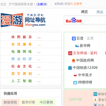
8月8日
星期
六
父亲节
北京
天气预报获取失败！[
去解决
]
网页
商品
网页
商品
休闲娱乐 …
百度
·
文库
生活服务 …
新华网
电脑网络 …
京东商城
·
返利
商业经济 …
中国政府网
社会文化 …
中国铁路12306
其它类别 …
中华英才
人工智能 …
哔哩哔哩
快捷应用
邮箱
实用功能
基金
邮箱登陆
股市行情
今日要闻
起名