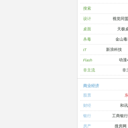
搜索
视觉同
设计
天极
桌面
金山毒
杀毒
新浪科技
IT
动漫4
Flash
非
非主流
商业经济
股票
和讯
财经
工商银
银行
搜房网
房产