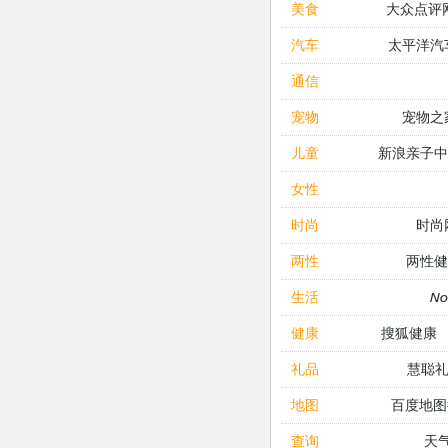
大众点评
美食
太平洋汽
汽车
通信
宠物之
宠物
新浪亲子
儿童
女性
时尚
时尚
两性健
两性
N
生活
搜狐健康
健康
慧聪
礼品
百度地图
地图
天
查询