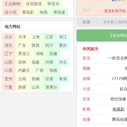
正品购物
住宿旅游
听音乐
推荐
漫游影视导航
读小说
看电影
电视
查快递
收藏
登录载入我的
地方网站
【漫游网
北京
天津
上海
江苏
浙江
湖北
广东
陕西
四川
重庆
休闲娱乐
辽宁
黑龙江
湖南
安徽
一听音乐
音乐
山西
吉林
福建
河南
河北
视频
江西
内蒙古
广西
海南
17173
游戏
贵州
云南
西藏
甘肃
青海
宁夏
新疆
山东
港澳台
起
小说
世纪佳缘
交友
电视剧
影视
腾讯动
动漫