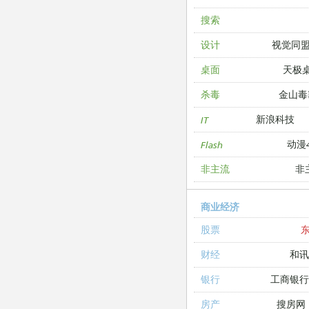
搜索
视觉同
设计
天极
桌面
金山毒
杀毒
新浪科技
IT
动漫4
Flash
非
非主流
商业经济
股票
和讯
财经
工商银
银行
搜房网
房产