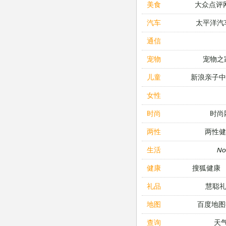
大众点评
美食
太平洋汽
汽车
通信
宠物之
宠物
新浪亲子
儿童
女性
时尚
时尚
两性健
两性
N
生活
搜狐健康
健康
慧聪
礼品
百度地图
地图
天
查询