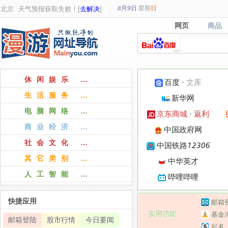
8月9日
星期
日
北京
天气预报获取失败！[
去解决
]
网页
商品
网页
商品
休闲娱乐 …
百度
·
文库
生活服务 …
新华网
电脑网络 …
京东商城
·
返利
商业经济 …
中国政府网
社会文化 …
中国铁路12306
其它类别 …
中华英才
人工智能 …
哔哩哔哩
快捷应用
邮箱
实用功能
基金
邮箱登陆
股市行情
今日要闻
起名