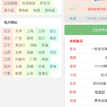
正品购物
住宿旅游
听音乐
推荐
漫游影视导航
读小说
看电影
电视
查快递
收藏
登录载入我的
地方网站
【漫游网
北京
天津
上海
江苏
浙江
湖北
广东
陕西
四川
重庆
休闲娱乐
辽宁
黑龙江
湖南
安徽
一听音乐
音乐
山西
吉林
福建
河南
河北
视频
江西
内蒙古
广西
海南
17173
游戏
贵州
云南
西藏
甘肃
青海
宁夏
新疆
山东
港澳台
起
小说
世纪佳缘
交友
电视剧
影视
腾讯动
动漫