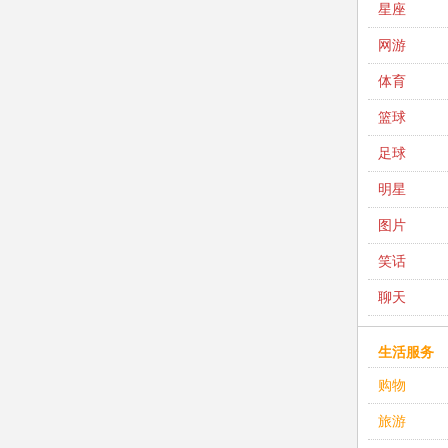
星座
网游
体育
篮球
足球
明星
图片
笑话
聊天
生活服务
购物
旅游