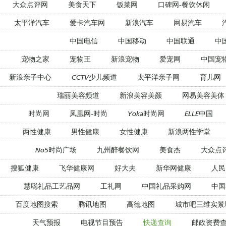
大众点评网
美食天下
饭菜网
口碑网-餐饮休闲
太平洋汽车
爱卡汽车网
新浪汽车
网易汽车
中国电信
中国移动
中国联通
中
宠物之家
宠物王
新浪宠物
爱宠网
中国宠
新浪亲子中心
CCTV少儿频道
太平洋亲子网
育儿网
瑞丽美容频道
新浪美容美颜
网易美容美体
时尚网
凤凰网-时尚
Yoka时尚网
ELLE中国
两性健康
男性健康
女性健康
新浪两性学堂
No5时尚广场
九州醉餐饮网
美食杰
大众点
搜狐健康
飞华健康网
好大夫
新华网健康
人民
慧聪礼品工艺品网
工礼网
中国礼品采购网
中国
百度地图搜索
腾讯地图
高德地图
城市吧三维实景
天气预报
电视节目预告
快递查询
邮政资费