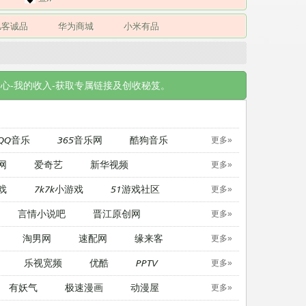
凡客诚品
华为商城
小米有品
心-我的收入-获取专属链接及创收秘笈。
QQ音乐
365音乐网
酷狗音乐
更多»
网
爱奇艺
新华视频
更多»
戏
7k7k小游戏
51游戏社区
更多»
言情小说吧
晋江原创网
更多»
淘男网
速配网
缘来客
更多»
乐视宽频
优酷
PPTV
更多»
有妖气
极速漫画
动漫屋
更多»