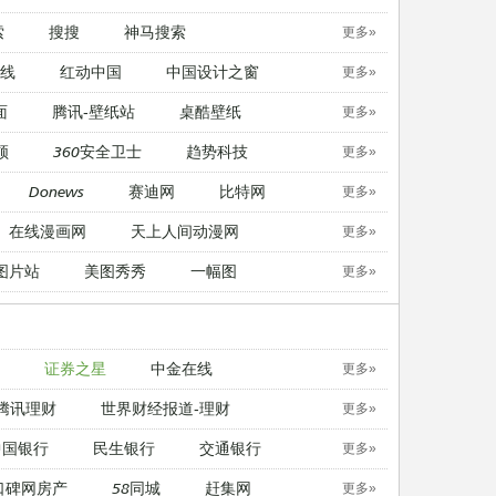
索
搜搜
神马搜索
更多»
线
红动中国
中国设计之窗
更多»
面
腾讯-壁纸站
桌酷壁纸
更多»
顿
360安全卫士
趋势科技
更多»
Donews
赛迪网
比特网
更多»
在线漫画网
天上人间动漫网
更多»
图片站
美图秀秀
一幅图
更多»
证券之星
中金在线
更多»
腾讯理财
世界财经报道-理财
更多»
中国银行
民生银行
交通银行
更多»
口碑网房产
58同城
赶集网
更多»