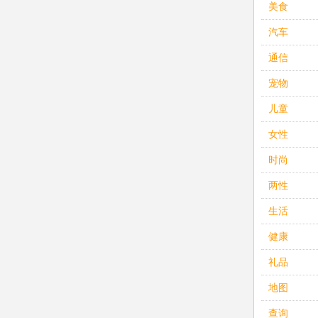
美食
汽车
通信
宠物
儿童
女性
时尚
两性
生活
健康
礼品
地图
查询