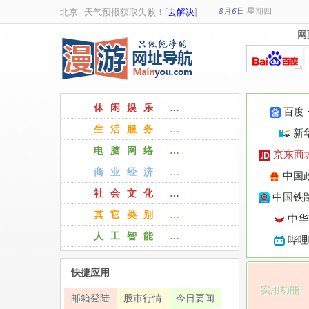
8月6日
星期
四
北京
天气预报获取失败！[
去解决
]
网
网
休闲娱乐 …
百度
生活服务 …
新
电脑网络 …
京东商
商业经济 …
中国
社会文化 …
中国铁路
其它类别 …
中华
人工智能 …
哔哩
快捷应用
实用功能
邮箱登陆
股市行情
今日要闻