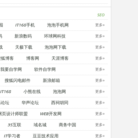
SEO
园
IT168手机
泡泡手机网
更多»
码
新浪数码
环球网科技
更多»
载
天极下载
泡泡网下载
更多»
搜狐博客
博客网
天涯博客
更多»
我要自学网
软件自学网
更多»
搜狐闪电邮件
新浪邮箱
更多»
IT168
小熊在线
泡泡网
更多»
易论坛
华声论坛
西祠胡同
更多»
网页设计师联盟
WEB开发网
更多»
35互联
域名城
商务中国
更多»
IT学习者
豆豆技术应用
更多»