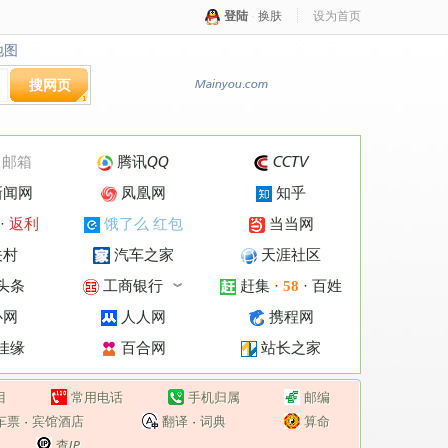
登陆
·
换肤
设为首页
地图
地图
搜网页
Mainyou.com
·
邮箱
腾讯QQ
CCTV
新闻网
凤凰网
知乎
·
返利
饿了么 红包
当当网
关村
汽车之家
天涯社区
头条
工商银行
赶集
·
·
百姓
58
︾
心网
人人网
携程网
佳缘
百合网
站长之家
目
常用电话
手机归属
邮编
车票
·
宾馆酒店
翻译
·
词典
算命
查IP