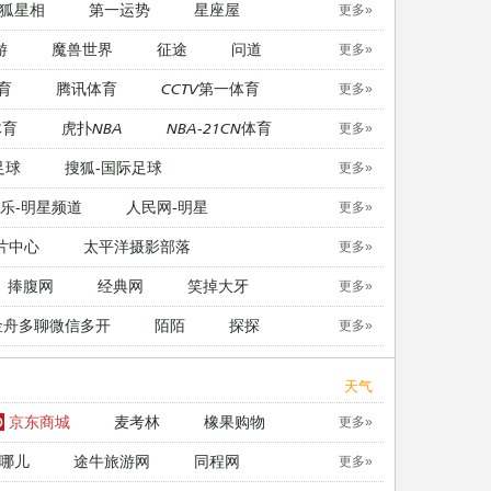
狐星相
第一运势
星座屋
更多»
游
魔兽世界
征途
问道
更多»
育
腾讯体育
CCTV第一体育
更多»
体育
虎扑NBA
NBA-21CN体育
更多»
足球
搜狐-国际足球
更多»
乐-明星频道
人民网-明星
更多»
片中心
太平洋摄影部落
更多»
捧腹网
经典网
笑掉大牙
更多»
金舟多聊微信多开
陌陌
探探
更多»
天气
京东商城
麦考林
橡果购物
更多»
哪儿
途牛旅游网
同程网
更多»