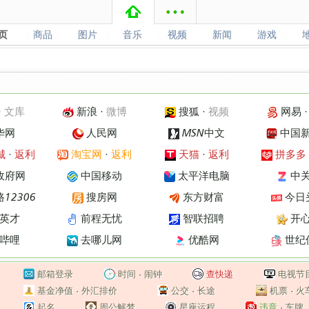
页
商品
图片
音乐
视频
新闻
游戏
页
商品
图片
音乐
视频
新闻
游戏
·
文库
新浪
·
微博
搜狐
·
视频
网易
华网
人民网
MSN中文
中国
城
·
返利
淘宝网
·
返利
天猫
·
返利
拼多多
政府网
中国移动
太平洋电脑
中
12306
搜房网
东方财富
今日
英才
前程无忧
智联招聘
开
哔哩
去哪儿网
优酷网
世纪
邮箱登录
时间
·
闹钟
查快递
电视节
基金净值
·
外汇排价
公交
·
长途
机票
·
火
起名
周公解梦
星座运程
违章
·
车牌