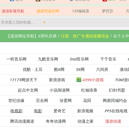
漫游影视导航
败家吧返利网
135编辑器
梦芭莎
登录载入我的收藏…
+
【漫游网址导航】6周年庆典！
注册、推广专属链接赚现金
！在个人中
一听音乐网
九酷音乐网
5nd音乐网
千千音乐
优酷
·
土豆
酷6网
56网
六间房
激动
17173网游天下
新浪游戏
4399小游戏
TOM游
起点中文网
小说阅读网
红袖添香
幻剑书盟
世纪佳缘
百合网
珍爱网
花田
网易同城约会
电视剧
电影
爱奇艺
新浪视频
PPS在线电视
腾讯动漫频道
奇奇动漫网
动漫之家
漫游动漫