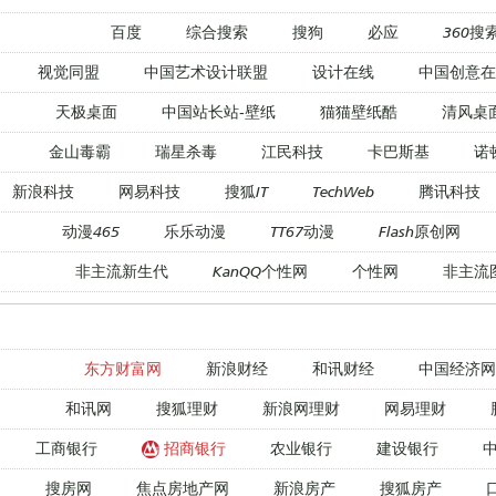
百度
综合搜索
搜狗
必应
360搜
视觉同盟
中国艺术设计联盟
设计在线
中国创意在
天极桌面
中国站长站-壁纸
猫猫壁纸酷
清风桌
金山毒霸
瑞星杀毒
江民科技
卡巴斯基
诺
新浪科技
网易科技
搜狐IT
TechWeb
腾讯科技
动漫465
乐乐动漫
TT67动漫
Flash原创网
非主流新生代
KanQQ个性网
个性网
非主流
东方财富网
新浪财经
和讯财经
中国经济网
和讯网
搜狐理财
新浪网理财
网易理财
工商银行
招商银行
农业银行
建设银行
搜房网
焦点房地产网
新浪房产
搜狐房产