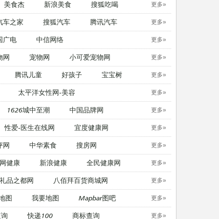
美食杰
新浪美食
搜狐吃喝
更多»
汽车之家
搜狐汽车
腾讯汽车
更多»
国广电
中信网络
更多»
物网
宠物网
​小可爱宠物网
更多»
腾讯儿童
好孩子
宝宝树
更多»
太平洋女性网-美容
更多»
1626城中至潮
中国品牌网
更多»
性爱-医生在线网
宜度健康网
更多»
评网
中华素食
搜房网
更多»
网健康
新浪健康
全民健康网
更多»
礼品之都网
八佰拜百货商城网
更多»
地图
我要地图
Mapbar图吧
更多»
查询
快递100
商标查询
更多»