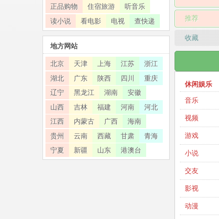
正品购物
住宿旅游
听音乐
推荐
读小说
看电影
电视
查快递
收藏
地方网站
北京
天津
上海
江苏
浙江
湖北
广东
陕西
四川
重庆
休闲娱乐
辽宁
黑龙江
湖南
安徽
音乐
山西
吉林
福建
河南
河北
视频
江西
内蒙古
广西
海南
游戏
贵州
云南
西藏
甘肃
青海
宁夏
新疆
山东
港澳台
小说
交友
影视
动漫