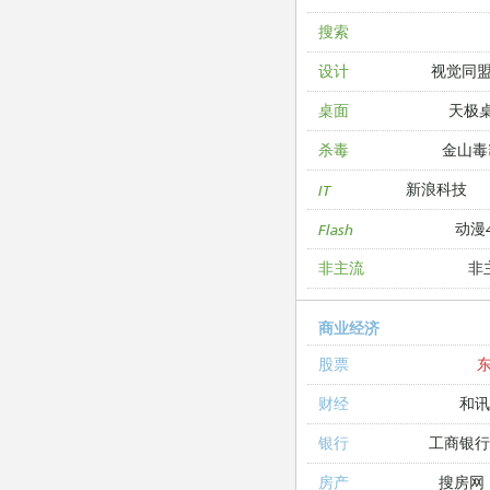
搜索
视觉同
设计
天极
桌面
金山毒
杀毒
新浪科技
IT
动漫4
Flash
非
非主流
商业经济
股票
和讯
财经
工商银
银行
搜房网
房产