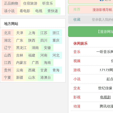
正品购物
住宿旅游
听音乐
推荐
漫游影视导航
读小说
看电影
电视
查快递
收藏
登录载入我的
地方网站
【漫游网
北京
天津
上海
江苏
浙江
湖北
广东
陕西
四川
重庆
休闲娱乐
辽宁
黑龙江
湖南
安徽
一听音乐
音乐
山西
吉林
福建
河南
河北
视频
江西
内蒙古
广西
海南
17173
游戏
贵州
云南
西藏
甘肃
青海
宁夏
新疆
山东
港澳台
起
小说
世纪佳缘
交友
电视剧
影视
腾讯动
动漫