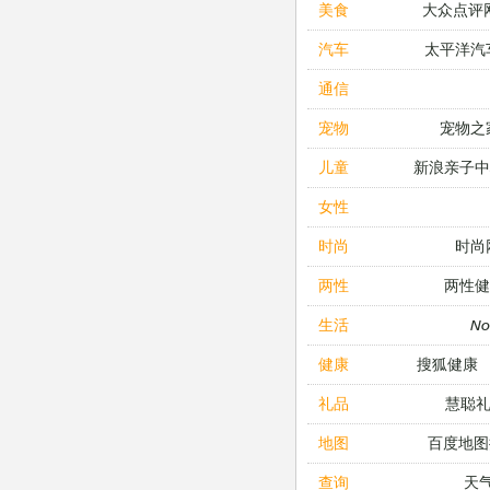
大众点评
美食
太平洋汽
汽车
通信
宠物之
宠物
新浪亲子
儿童
女性
时尚
时尚
两性健
两性
N
生活
搜狐健康
健康
慧聪
礼品
百度地图
地图
天
查询