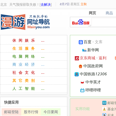
8月7日
星期
五
立秋
北京
天气预报获取失败！[
去解决
]
网页
商品
网页
商品
休闲娱乐 …
百度
·
文库
生活服务 …
新华网
电脑网络 …
京东商城
·
返利
商业经济 …
中国政府网
社会文化 …
中国铁路12306
其它类别 …
中华英才
人工智能 …
哔哩哔哩
快捷应用
邮箱
实用功能
基金
邮箱登陆
股市行情
今日要闻
起名