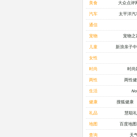
大众点评
美食
太平洋汽
汽车
通信
宠物之
宠物
新浪亲子
儿童
女性
时尚
时尚
两性健
两性
N
生活
搜狐健康
健康
慧聪
礼品
百度地图
地图
天
查询