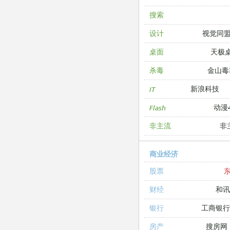
搜索
视觉同
设计
天极
桌面
金山毒
杀毒
新浪科技
IT
动漫4
Flash
非
非主流
商业经济
股票
和讯
财经
工商银
银行
搜房网
房产