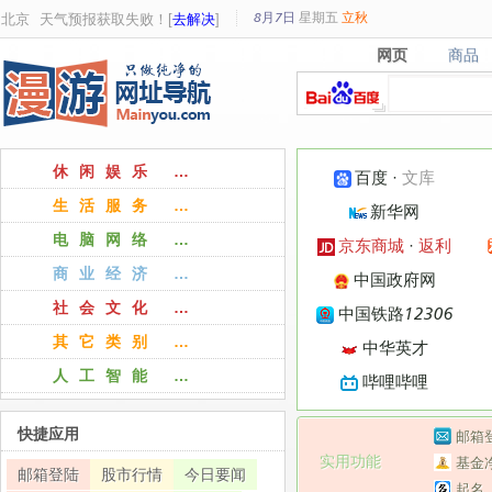
8月7日
星期
五
立秋
北京
天气预报获取失败！[
去解决
]
网页
商品
网页
商品
休闲娱乐 …
百度
·
文库
生活服务 …
新华网
电脑网络 …
京东商城
·
返利
商业经济 …
中国政府网
社会文化 …
中国铁路12306
其它类别 …
中华英才
人工智能 …
哔哩哔哩
快捷应用
邮箱
实用功能
基金
邮箱登陆
股市行情
今日要闻
起名