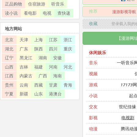
正品购物
住宿旅游
听音乐
推荐
漫游影视导航
读小说
看电影
电视
查快递
收藏
登录载入我的
地方网站
【漫游网
北京
天津
上海
江苏
浙江
湖北
广东
陕西
四川
重庆
休闲娱乐
辽宁
黑龙江
湖南
安徽
一听音乐
音乐
山西
吉林
福建
河南
河北
视频
江西
内蒙古
广西
海南
17173
游戏
贵州
云南
西藏
甘肃
青海
宁夏
新疆
山东
港澳台
起
小说
世纪佳缘
交友
电视剧
影视
腾讯动
动漫