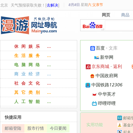
8月8日
星期
六
父亲节
北京
天气预报获取失败！[
去解决
]
网页
商品
网页
商品
休闲娱乐 …
百度
·
文库
生活服务 …
新华网
电脑网络 …
京东商城
·
返利
商业经济 …
中国政府网
社会文化 …
中国铁路12306
其它类别 …
中华英才
人工智能 …
哔哩哔哩
快捷应用
邮箱
实用功能
基金
邮箱登陆
股市行情
今日要闻
起名