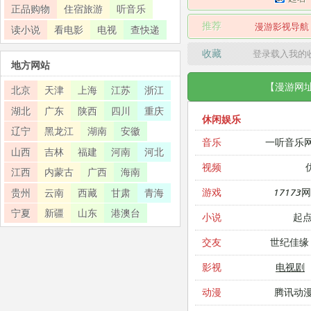
正品购物
住宿旅游
听音乐
推荐
漫游影视导航
读小说
看电影
电视
查快递
收藏
登录载入我的
地方网站
【漫游网
北京
天津
上海
江苏
浙江
湖北
广东
陕西
四川
重庆
休闲娱乐
辽宁
黑龙江
湖南
安徽
一听音乐
音乐
山西
吉林
福建
河南
河北
视频
江西
内蒙古
广西
海南
17173
游戏
贵州
云南
西藏
甘肃
青海
宁夏
新疆
山东
港澳台
起
小说
世纪佳缘
交友
电视剧
影视
腾讯动
动漫