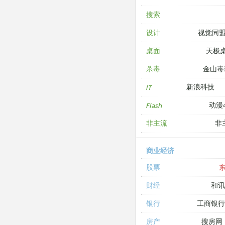
搜索
视觉同
设计
天极
桌面
金山毒
杀毒
新浪科技
IT
动漫4
Flash
非
非主流
商业经济
股票
和讯
财经
工商银
银行
搜房网
房产