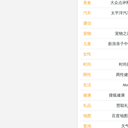
大众点评
美食
太平洋汽
汽车
通信
宠物之
宠物
新浪亲子
儿童
女性
时尚
时尚
两性健
两性
N
生活
搜狐健康
健康
慧聪
礼品
百度地图
地图
天
查询