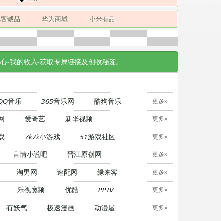
凡客诚品
华为商城
小米有品
心-我的收入-获取专属链接及创收秘笈。
QQ音乐
365音乐网
酷狗音乐
更多»
网
爱奇艺
新华视频
更多»
戏
7k7k小游戏
51游戏社区
更多»
言情小说吧
晋江原创网
更多»
淘男网
速配网
缘来客
更多»
乐视宽频
优酷
PPTV
更多»
有妖气
极速漫画
动漫屋
更多»