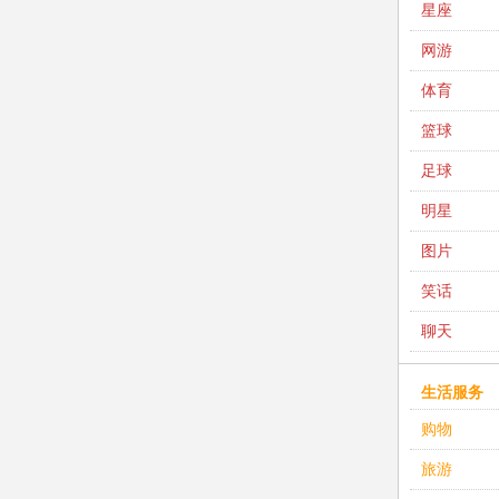
星座
网游
体育
篮球
足球
明星
图片
笑话
聊天
生活服务
购物
旅游