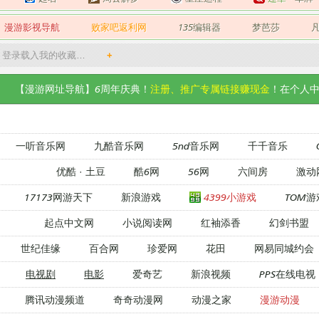
漫游影视导航
败家吧返利网
135编辑器
梦芭莎
登录载入我的收藏…
+
【漫游网址导航】6周年庆典！
注册、推广专属链接赚现金
！在个人中
一听音乐网
九酷音乐网
5nd音乐网
千千音乐
优酷
·
土豆
酷6网
56网
六间房
激动
17173网游天下
新浪游戏
4399小游戏
TOM游
起点中文网
小说阅读网
红袖添香
幻剑书盟
世纪佳缘
百合网
珍爱网
花田
网易同城约会
电视剧
电影
爱奇艺
新浪视频
PPS在线电视
腾讯动漫频道
奇奇动漫网
动漫之家
漫游动漫