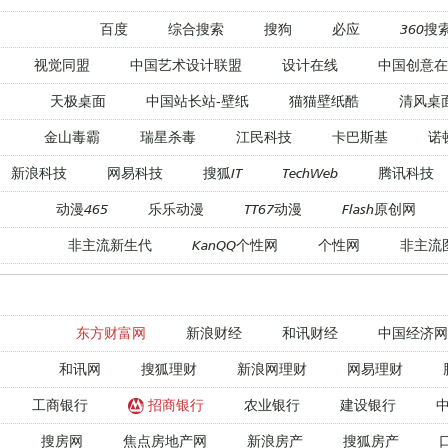
百度
综合搜索
搜狗
必应
360搜
视觉同盟
中国艺术设计联盟
设计在线
中国创意在
天极桌面
中国站长站-壁纸
猫猫壁纸酷
清风桌
金山毒霸
瑞星杀毒
江民科技
卡巴斯基
诺
新浪科技
网易科技
搜狐IT
TechWeb
腾讯科技
动漫465
乐乐动漫
TT67动漫
Flash原创网
非主流新生代
KanQQ个性网
个性网
非主流
东方财富网
新浪财经
和讯财经
中国经济网
和讯网
搜狐理财
新浪网理财
网易理财
工商银行
招商银行
农业银行
建设银行
搜房网
焦点房地产网
新浪房产
搜狐房产