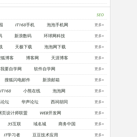
SEO
园
IT168手机
泡泡手机网
更多»
码
新浪数码
环球网科技
更多»
载
天极下载
泡泡网下载
更多»
搜狐博客
博客网
天涯博客
更多»
我要自学网
软件自学网
更多»
搜狐闪电邮件
新浪邮箱
更多»
IT168
小熊在线
泡泡网
更多»
易论坛
华声论坛
西祠胡同
更多»
网页设计师联盟
WEB开发网
更多»
35互联
域名城
商务中国
更多»
IT学习者
豆豆技术应用
更多»