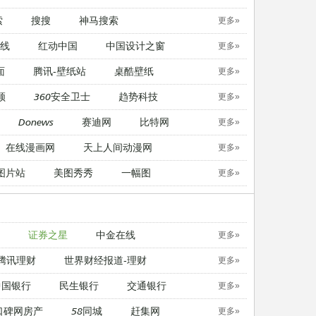
索
搜搜
神马搜索
更多»
线
红动中国
中国设计之窗
更多»
面
腾讯-壁纸站
桌酷壁纸
更多»
顿
360安全卫士
趋势科技
更多»
Donews
赛迪网
比特网
更多»
在线漫画网
天上人间动漫网
更多»
图片站
美图秀秀
一幅图
更多»
证券之星
中金在线
更多»
腾讯理财
世界财经报道-理财
更多»
中国银行
民生银行
交通银行
更多»
口碑网房产
58同城
赶集网
更多»