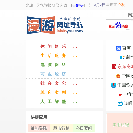
8月7日
星期
五
立秋
北京
天气预报获取失败！[
去解决
]
网
网
休闲娱乐 …
百度
生活服务 …
新
电脑网络 …
京东商
商业经济 …
中国
社会文化 …
中国铁路
其它类别 …
中华
人工智能 …
哔哩
快捷应用
实用功能
邮箱登陆
股市行情
今日要闻