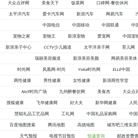
大众点评网
美食天下
饭菜网
口碑网-餐饮休闲
太平洋汽车
爱卡汽车网
新浪汽车
网易汽车
中国电信
中国移动
中国联通
中
宠物之家
宠物王
新浪宠物
爱宠网
中国宠
新浪亲子中心
CCTV少儿频道
太平洋亲子网
育儿网
瑞丽美容频道
新浪美容美颜
网易美容美体
时尚网
凤凰网-时尚
Yoka时尚网
ELLE中国
两性健康
男性健康
女性健康
新浪两性学堂
No5时尚广场
九州醉餐饮网
美食杰
大众点
搜狐健康
飞华健康网
好大夫
新华网健康
人民
慧聪礼品工艺品网
工礼网
中国礼品采购网
中国
百度地图搜索
腾讯地图
高德地图
城市吧三维实景
天气预报
电视节目预告
快递查询
邮政资费