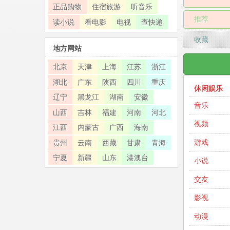
正品购物
住宿旅游
听音乐
推荐
读小说
看电影
电视
查快递
收藏
地方网站
北京
天津
上海
江苏
浙江
湖北
广东
陕西
四川
重庆
休闲娱乐
辽宁
黑龙江
湖南
安徽
音乐
山西
吉林
福建
河南
河北
视频
江西
内蒙古
广西
海南
游戏
贵州
云南
西藏
甘肃
青海
宁夏
新疆
山东
港澳台
小说
交友
影视
动漫