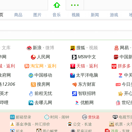
页
商品
图片
音乐
视频
新闻
游戏
页
商品
图片
音乐
视频
新闻
游戏
·
文库
新浪
·
微博
搜狐
·
视频
网易
华网
人民网
MSN中文
中国
城
·
返利
淘宝网
·
返利
天猫
·
返利
拼多多
政府网
中国移动
太平洋电脑
中
12306
搜房网
东方财富
今日
英才
前程无忧
智联招聘
开
哔哩
去哪儿网
优酷网
世纪
邮箱登录
时间
·
闹钟
查快递
电视节
基金净值
·
外汇排价
公交
·
长途
机票
·
火
起名
周公解梦
星座运程
违章
·
车牌