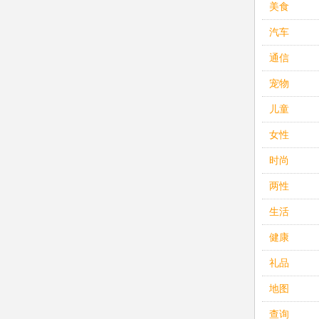
美食
汽车
通信
宠物
儿童
女性
时尚
两性
生活
健康
礼品
地图
查询