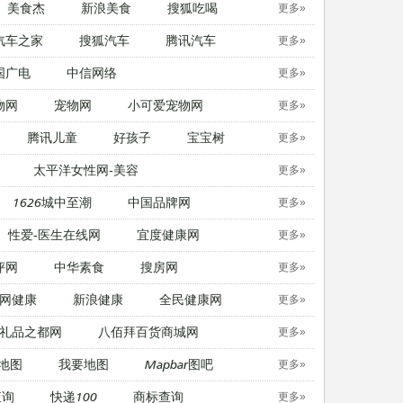
美食杰
新浪美食
搜狐吃喝
更多»
汽车之家
搜狐汽车
腾讯汽车
更多»
国广电
中信网络
更多»
物网
宠物网
​小可爱宠物网
更多»
腾讯儿童
好孩子
宝宝树
更多»
太平洋女性网-美容
更多»
1626城中至潮
中国品牌网
更多»
性爱-医生在线网
宜度健康网
更多»
评网
中华素食
搜房网
更多»
网健康
新浪健康
全民健康网
更多»
礼品之都网
八佰拜百货商城网
更多»
地图
我要地图
Mapbar图吧
更多»
查询
快递100
商标查询
更多»