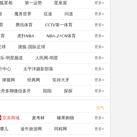
狐星相
第一运势
星座屋
更多»
游
魔兽世界
征途
问道
更多»
育
腾讯体育
CCTV第一体育
更多»
体育
虎扑NBA
NBA-21CN体育
更多»
足球
搜狐-国际足球
更多»
乐-明星频道
人民网-明星
更多»
片中心
太平洋摄影部落
更多»
捧腹网
经典网
笑掉大牙
更多»
金舟多聊微信多开
陌陌
探探
更多»
天气
京东商城
麦考林
橡果购物
更多»
哪儿
途牛旅游网
同程网
更多»