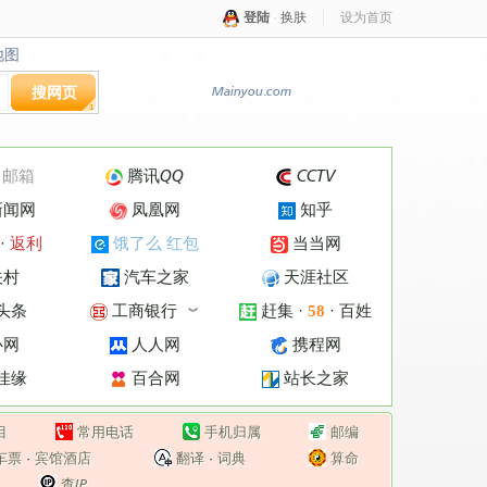
登陆
·
换肤
设为首页
地图
地图
搜网页
Mainyou.com
·
邮箱
腾讯QQ
CCTV
新闻网
凤凰网
知乎
·
返利
饿了么 红包
当当网
关村
汽车之家
天涯社区
头条
工商银行
赶集
·
·
百姓
58
︾
心网
人人网
携程网
佳缘
百合网
站长之家
目
常用电话
手机归属
邮编
车票
·
宾馆酒店
翻译
·
词典
算命
查IP