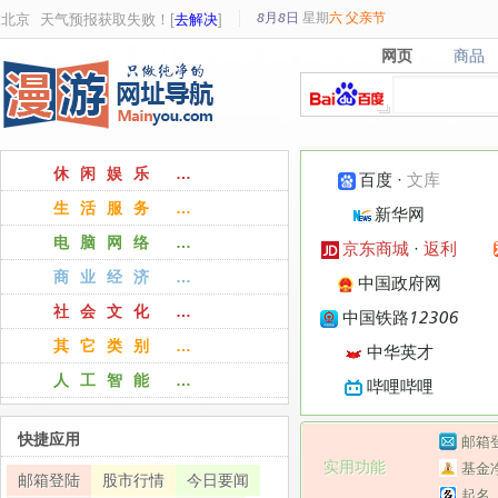
8月8日
星期
六
父亲节
北京
天气预报获取失败！[
去解决
]
网页
商品
网页
商品
休闲娱乐 …
百度
·
文库
生活服务 …
新华网
电脑网络 …
京东商城
·
返利
商业经济 …
中国政府网
社会文化 …
中国铁路12306
其它类别 …
中华英才
人工智能 …
哔哩哔哩
快捷应用
邮箱
实用功能
基金
邮箱登陆
股市行情
今日要闻
起名