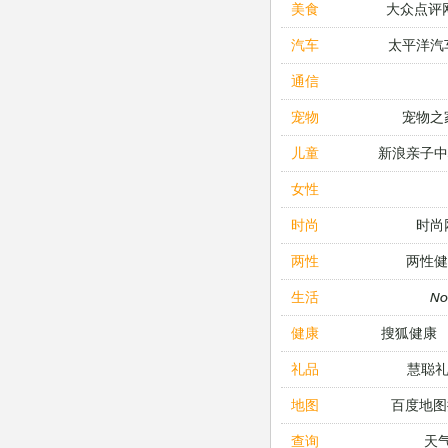
大众点评
美食
太平洋汽
汽车
通信
宠物之
宠物
新浪亲子
儿童
女性
时尚
时尚
两性健
两性
N
生活
搜狐健康
健康
慧聪
礼品
百度地图
地图
天
查询