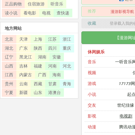
正品购物
住宿旅游
听音乐
推荐
漫游影视导航
读小说
看电影
电视
查快递
收藏
登录载入我的
地方网站
【漫游网
北京
天津
上海
江苏
浙江
湖北
广东
陕西
四川
重庆
休闲娱乐
辽宁
黑龙江
湖南
安徽
一听音乐
音乐
山西
吉林
福建
河南
河北
视频
江西
内蒙古
广西
海南
17173
游戏
贵州
云南
西藏
甘肃
青海
宁夏
新疆
山东
港澳台
起
小说
世纪佳缘
交友
电视剧
影视
腾讯动
动漫