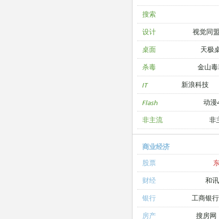
搜索
视觉同
设计
天极
桌面
金山毒
杀毒
新浪科技
IT
动漫4
Flash
非
非主流
商业经济
股票
和讯
财经
工商银
银行
搜房网
房产