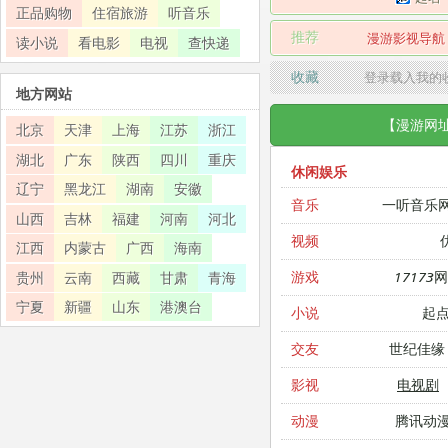
正品购物
住宿旅游
听音乐
推荐
漫游影视导航
读小说
看电影
电视
查快递
收藏
登录载入我的
地方网站
【漫游网
北京
天津
上海
江苏
浙江
湖北
广东
陕西
四川
重庆
休闲娱乐
辽宁
黑龙江
湖南
安徽
一听音乐
音乐
山西
吉林
福建
河南
河北
视频
江西
内蒙古
广西
海南
17173
游戏
贵州
云南
西藏
甘肃
青海
宁夏
新疆
山东
港澳台
起
小说
世纪佳缘
交友
电视剧
影视
腾讯动
动漫