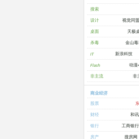
搜索
视觉同
设计
天极
桌面
金山毒
杀毒
新浪科技
IT
动漫4
Flash
非
非主流
商业经济
股票
和讯
财经
工商银
银行
搜房网
房产