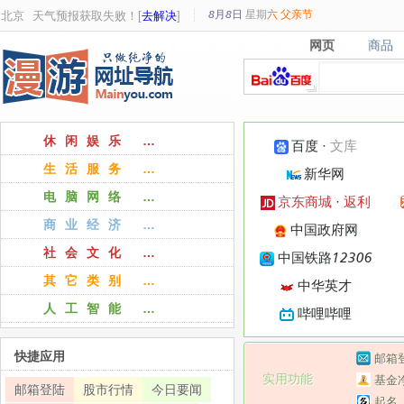
8月8日
星期
六
父亲节
北京
天气预报获取失败！[
去解决
]
网页
商品
网页
商品
休闲娱乐 …
百度
·
文库
生活服务 …
新华网
电脑网络 …
京东商城
·
返利
商业经济 …
中国政府网
社会文化 …
中国铁路12306
其它类别 …
中华英才
人工智能 …
哔哩哔哩
快捷应用
邮箱
实用功能
基金
邮箱登陆
股市行情
今日要闻
起名