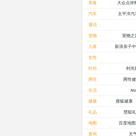
大众点评
美食
太平洋汽
汽车
通信
宠物之
宠物
新浪亲子
儿童
女性
时尚
时尚
两性健
两性
N
生活
搜狐健康
健康
慧聪
礼品
百度地图
地图
天
查询