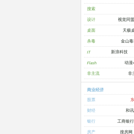
搜索
视觉同
设计
天极
桌面
金山毒
杀毒
新浪科技
IT
动漫4
Flash
非
非主流
商业经济
股票
和讯
财经
工商银
银行
搜房网
房产