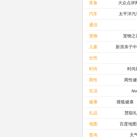
大众点评
美食
太平洋汽
汽车
通信
宠物之
宠物
新浪亲子
儿童
女性
时尚
时尚
两性健
两性
N
生活
搜狐健康
健康
慧聪
礼品
百度地图
地图
天
查询