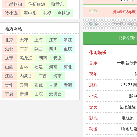
正品购物
住宿旅游
听音乐
推荐
漫游影视导航
读小说
看电影
电视
查快递
收藏
登录载入我的
地方网站
【漫游网
北京
天津
上海
江苏
浙江
湖北
广东
陕西
四川
重庆
休闲娱乐
辽宁
黑龙江
湖南
安徽
一听音乐
音乐
山西
吉林
福建
河南
河北
视频
江西
内蒙古
广西
海南
17173
游戏
贵州
云南
西藏
甘肃
青海
宁夏
新疆
山东
港澳台
起
小说
世纪佳缘
交友
电视剧
影视
腾讯动
动漫