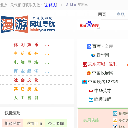
8月5日
星期
三
北京
天气预报获取失败！[
去解决
]
网页
商品
网页
商品
休闲娱乐 …
百度
·
文库
生活服务 …
新华网
电脑网络 …
京东商城
·
返利
商业经济 …
中国政府网
社会文化 …
中国铁路12306
其它类别 …
中华英才
人工智能 …
哔哩哔哩
快捷应用
邮箱
实用功能
基金
邮箱登陆
股市行情
今日要闻
起名