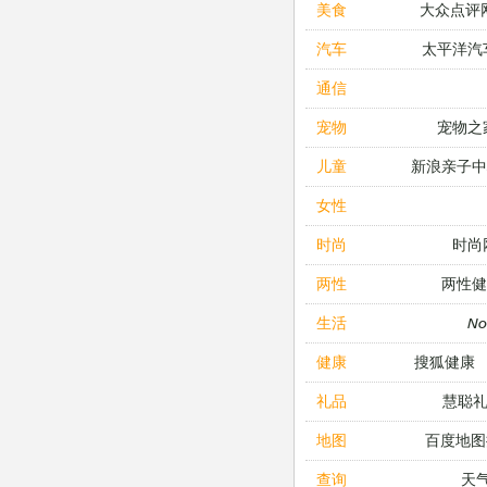
大众点评
美食
太平洋汽
汽车
通信
宠物之
宠物
新浪亲子
儿童
女性
时尚
时尚
两性健
两性
N
生活
搜狐健康
健康
慧聪
礼品
百度地图
地图
天
查询