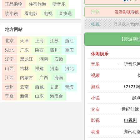
正品购物
住宿旅游
听音乐
推荐
漫游影视导航
读小说
看电影
电视
查快递
收藏
登录载入我的
地方网站
【漫游网
北京
天津
上海
江苏
浙江
湖北
广东
陕西
四川
重庆
休闲娱乐
辽宁
黑龙江
湖南
安徽
一听音乐
音乐
山西
吉林
福建
河南
河北
视频
江西
内蒙古
广西
海南
17173
游戏
贵州
云南
西藏
甘肃
青海
宁夏
新疆
山东
港澳台
起
小说
世纪佳缘
交友
电视剧
影视
腾讯动
动漫