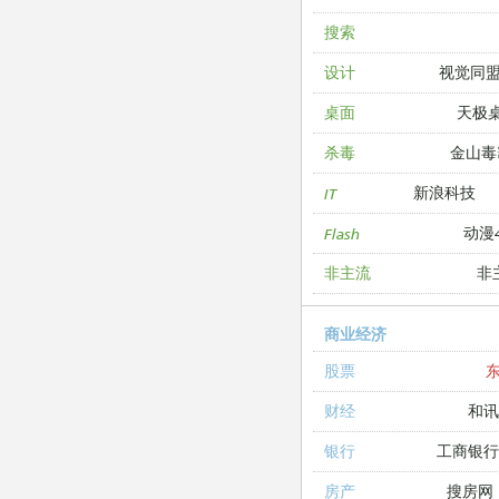
搜索
视觉同
设计
天极
桌面
金山毒
杀毒
新浪科技
IT
动漫4
Flash
非
非主流
商业经济
股票
和讯
财经
工商银
银行
搜房网
房产