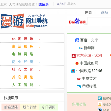
8月6日
星期
四
北京
天气预报获取失败！[
去解决
]
网页
商品
网页
商品
休闲娱乐 …
百度
·
文库
生活服务 …
新华网
电脑网络 …
京东商城
·
返利
商业经济 …
中国政府网
社会文化 …
中国铁路12306
其它类别 …
中华英才
人工智能 …
哔哩哔哩
快捷应用
邮箱
实用功能
基金
邮箱登陆
股市行情
今日要闻
起名