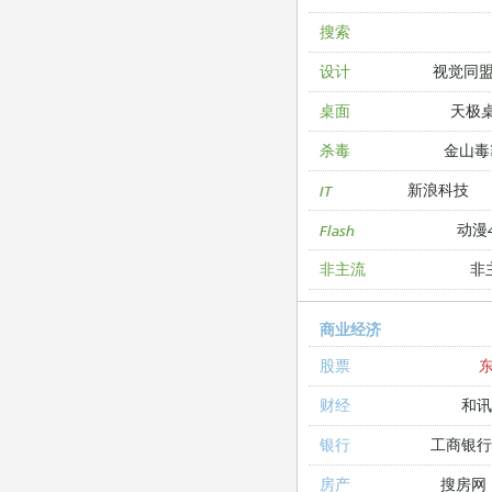
搜索
视觉同
设计
天极
桌面
金山毒
杀毒
新浪科技
IT
动漫4
Flash
非
非主流
商业经济
股票
和讯
财经
工商银
银行
搜房网
房产