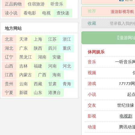
正品购物
住宿旅游
听音乐
推荐
漫游影视导航
读小说
看电影
电视
查快递
收藏
登录载入我的
地方网站
【漫游网
北京
天津
上海
江苏
浙江
湖北
广东
陕西
四川
重庆
休闲娱乐
辽宁
黑龙江
湖南
安徽
一听音乐
音乐
山西
吉林
福建
河南
河北
视频
江西
内蒙古
广西
海南
17173
游戏
贵州
云南
西藏
甘肃
青海
宁夏
新疆
山东
港澳台
起
小说
世纪佳缘
交友
电视剧
影视
腾讯动
动漫