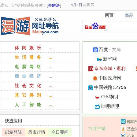
8月6日
星期
四
北京
天气预报获取失败！[
去解决
]
网页
商品
网页
商品
休闲娱乐 …
百度
·
文库
生活服务 …
新华网
电脑网络 …
京东商城
·
返利
商业经济 …
中国政府网
社会文化 …
中国铁路12306
其它类别 …
中华英才
人工智能 …
哔哩哔哩
快捷应用
邮箱
实用功能
基金
邮箱登陆
股市行情
今日要闻
起名