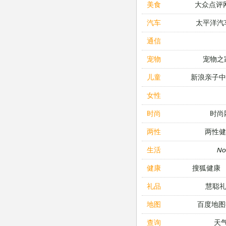
大众点评
美食
太平洋汽
汽车
通信
宠物之
宠物
新浪亲子
儿童
女性
时尚
时尚
两性健
两性
N
生活
搜狐健康
健康
慧聪
礼品
百度地图
地图
天
查询