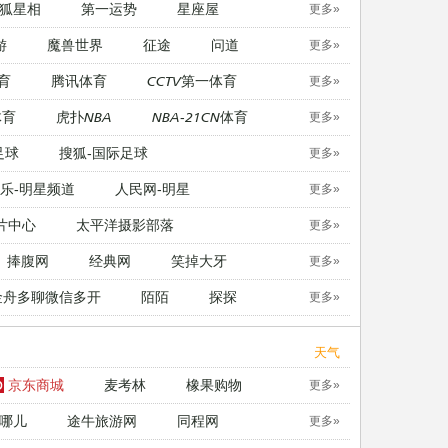
狐星相
第一运势
星座屋
更多»
游
魔兽世界
征途
问道
更多»
育
腾讯体育
CCTV第一体育
更多»
体育
虎扑NBA
NBA-21CN体育
更多»
足球
搜狐-国际足球
更多»
乐-明星频道
人民网-明星
更多»
片中心
太平洋摄影部落
更多»
捧腹网
经典网
笑掉大牙
更多»
金舟多聊微信多开
陌陌
探探
更多»
天气
京东商城
麦考林
橡果购物
更多»
哪儿
途牛旅游网
同程网
更多»