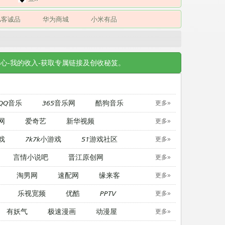
凡客诚品
华为商城
小米有品
心-我的收入-获取专属链接及创收秘笈。
QQ音乐
365音乐网
酷狗音乐
更多»
网
爱奇艺
新华视频
更多»
戏
7k7k小游戏
51游戏社区
更多»
言情小说吧
晋江原创网
更多»
淘男网
速配网
缘来客
更多»
乐视宽频
优酷
PPTV
更多»
有妖气
极速漫画
动漫屋
更多»