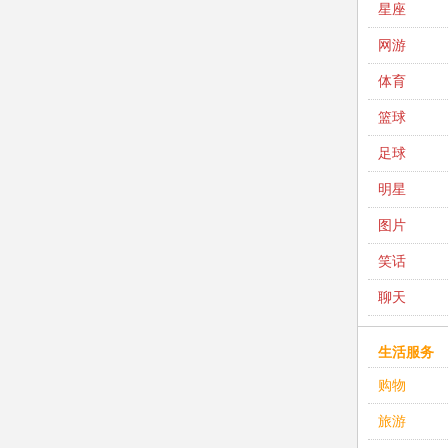
星座
网游
体育
篮球
足球
明星
图片
笑话
聊天
生活服务
购物
旅游