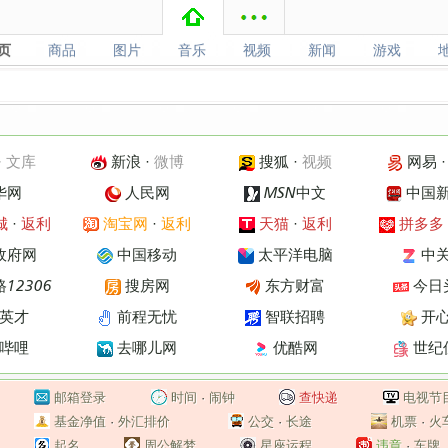
页
商品
图片
音乐
视频
新闻
游戏
页
商品
图片
音乐
视频
新闻
游戏
·
文库
新浪
·
微博
搜狐
·
视频
网易
华网
人民网
MSN中文
中国
城
·
返利
淘宝网
·
返利
天猫
·
返利
拼多多
政府网
中国移动
太平洋电脑
中
12306
搜房网
东方财富
今日
英才
前程无忧
智联招聘
开
哔哩
去哪儿网
优酷网
世纪
邮箱登录
时间
·
闹钟
查快递
电视节
基金净值
·
外汇排价
公交
·
长途
机票
·
火
起名
周公解梦
星座运程
违章
·
车牌