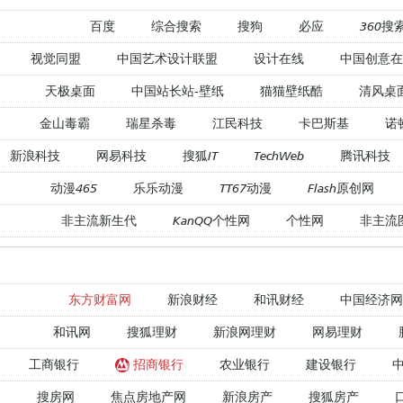
百度
综合搜索
搜狗
必应
360搜
视觉同盟
中国艺术设计联盟
设计在线
中国创意在
天极桌面
中国站长站-壁纸
猫猫壁纸酷
清风桌
金山毒霸
瑞星杀毒
江民科技
卡巴斯基
诺
新浪科技
网易科技
搜狐IT
TechWeb
腾讯科技
动漫465
乐乐动漫
TT67动漫
Flash原创网
非主流新生代
KanQQ个性网
个性网
非主流
东方财富网
新浪财经
和讯财经
中国经济网
和讯网
搜狐理财
新浪网理财
网易理财
工商银行
招商银行
农业银行
建设银行
搜房网
焦点房地产网
新浪房产
搜狐房产