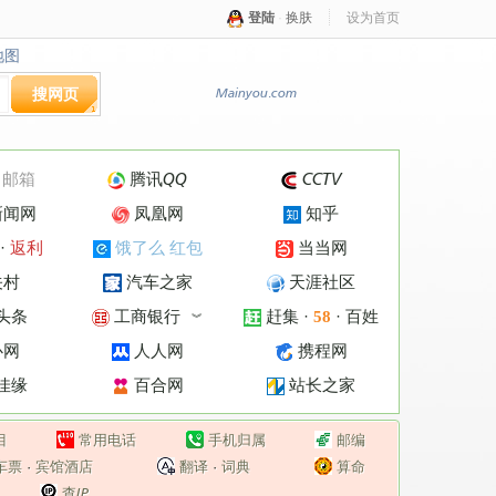
登陆
·
换肤
设为首页
地图
地图
搜网页
Mainyou.com
·
邮箱
腾讯QQ
CCTV
新闻网
凤凰网
知乎
·
返利
饿了么 红包
当当网
关村
汽车之家
天涯社区
头条
工商银行
赶集
·
·
百姓
58
︾
心网
人人网
携程网
佳缘
百合网
站长之家
目
常用电话
手机归属
邮编
车票
·
宾馆酒店
翻译
·
词典
算命
查IP