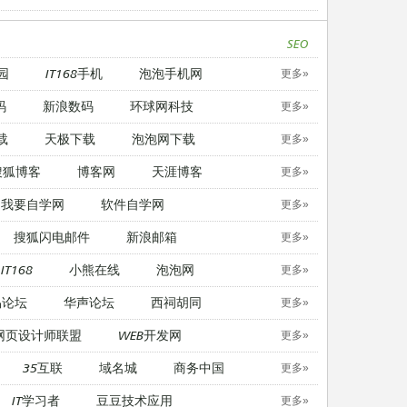
SEO
园
IT168手机
泡泡手机网
更多»
码
新浪数码
环球网科技
更多»
载
天极下载
泡泡网下载
更多»
搜狐博客
博客网
天涯博客
更多»
我要自学网
软件自学网
更多»
搜狐闪电邮件
新浪邮箱
更多»
IT168
小熊在线
泡泡网
更多»
易论坛
华声论坛
西祠胡同
更多»
网页设计师联盟
WEB开发网
更多»
35互联
域名城
商务中国
更多»
IT学习者
豆豆技术应用
更多»