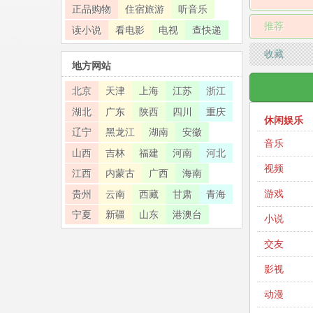
正品购物
住宿旅游
听音乐
推荐
读小说
看电影
电视
查快递
收藏
地方网站
北京
天津
上海
江苏
浙江
湖北
广东
陕西
四川
重庆
休闲娱乐
辽宁
黑龙江
湖南
安徽
音乐
山西
吉林
福建
河南
河北
视频
江西
内蒙古
广西
海南
游戏
贵州
云南
西藏
甘肃
青海
宁夏
新疆
山东
港澳台
小说
交友
影视
动漫