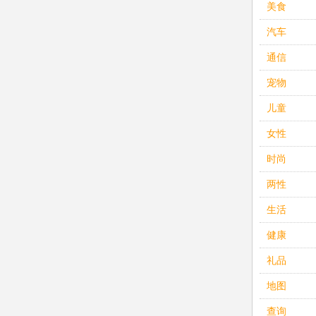
美食
汽车
通信
宠物
儿童
女性
时尚
两性
生活
健康
礼品
地图
查询