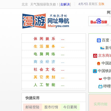
8月7日
星期
五
立秋
北京
天气预报获取失败！[
去解决
]
网
网
休闲娱乐 …
百度
生活服务 …
新
电脑网络 …
京东商
商业经济 …
中国
社会文化 …
中国铁路
其它类别 …
中华
人工智能 …
哔哩
快捷应用
实用功能
邮箱登陆
股市行情
今日要闻