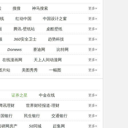
索
搜搜
神马搜索
更多»
线
红动中国
中国设计之窗
更多»
面
腾讯-壁纸站
桌酷壁纸
更多»
顿
360安全卫士
趋势科技
更多»
Donews
赛迪网
比特网
更多»
在线漫画网
天上人间动漫网
更多»
图片站
美图秀秀
一幅图
更多»
证券之星
中金在线
更多»
腾讯理财
世界财经报道-理财
更多»
中国银行
民生银行
交通银行
更多»
口碑网房产
58同城
赶集网
更多»