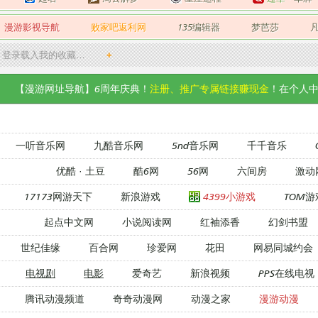
漫游影视导航
败家吧返利网
135编辑器
梦芭莎
登录载入我的收藏…
+
【漫游网址导航】6周年庆典！
注册、推广专属链接赚现金
！在个人中
一听音乐网
九酷音乐网
5nd音乐网
千千音乐
优酷
·
土豆
酷6网
56网
六间房
激动
17173网游天下
新浪游戏
4399小游戏
TOM游
起点中文网
小说阅读网
红袖添香
幻剑书盟
世纪佳缘
百合网
珍爱网
花田
网易同城约会
电视剧
电影
爱奇艺
新浪视频
PPS在线电视
腾讯动漫频道
奇奇动漫网
动漫之家
漫游动漫