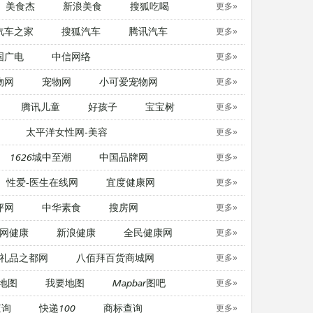
美食杰
新浪美食
搜狐吃喝
更多»
汽车之家
搜狐汽车
腾讯汽车
更多»
国广电
中信网络
更多»
物网
宠物网
​小可爱宠物网
更多»
腾讯儿童
好孩子
宝宝树
更多»
太平洋女性网-美容
更多»
1626城中至潮
中国品牌网
更多»
性爱-医生在线网
宜度健康网
更多»
评网
中华素食
搜房网
更多»
网健康
新浪健康
全民健康网
更多»
礼品之都网
八佰拜百货商城网
更多»
地图
我要地图
Mapbar图吧
更多»
查询
快递100
商标查询
更多»