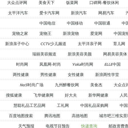
大众点评网
美食天下
饭菜网
口碑网-餐饮休闲
太平洋汽车
爱卡汽车网
新浪汽车
网易汽车
中国电信
中国移动
中国联通
中
宠物之家
宠物王
新浪宠物
爱宠网
中国宠
新浪亲子中心
CCTV少儿频道
太平洋亲子网
育儿网
瑞丽美容频道
新浪美容美颜
网易美容美体
时尚网
凤凰网-时尚
Yoka时尚网
ELLE中国
两性健康
男性健康
女性健康
新浪两性学堂
No5时尚广场
九州醉餐饮网
美食杰
大众点
搜狐健康
飞华健康网
好大夫
新华网健康
人民
慧聪礼品工艺品网
工礼网
中国礼品采购网
中国
百度地图搜索
腾讯地图
高德地图
城市吧三维实景
天气预报
电视节目预告
快递查询
邮政资费