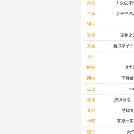
大众点评
美食
太平洋汽
汽车
通信
宠物之
宠物
新浪亲子
儿童
女性
时尚
时尚
两性健
两性
N
生活
搜狐健康
健康
慧聪
礼品
百度地图
地图
天
查询