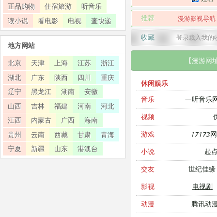
正品购物
住宿旅游
听音乐
推荐
漫游影视导航
读小说
看电影
电视
查快递
收藏
登录载入我的
地方网站
【漫游网
北京
天津
上海
江苏
浙江
湖北
广东
陕西
四川
重庆
休闲娱乐
辽宁
黑龙江
湖南
安徽
一听音乐
音乐
山西
吉林
福建
河南
河北
视频
江西
内蒙古
广西
海南
17173
游戏
贵州
云南
西藏
甘肃
青海
宁夏
新疆
山东
港澳台
起
小说
世纪佳缘
交友
电视剧
影视
腾讯动
动漫