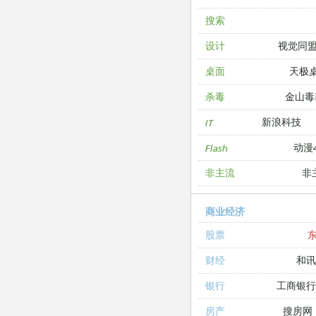
搜索
视觉同
设计
天极
桌面
金山毒
杀毒
新浪科技
IT
动漫4
Flash
非
非主流
商业经济
股票
和讯
财经
工商银
银行
搜房网
房产