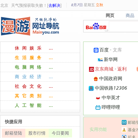
8月7日
星期
五
立秋
北京
天气预报获取失败！[
去解决
]
网页
商品
网页
商品
休闲娱乐 …
百度
·
文库
生活服务 …
新华网
电脑网络 …
京东商城
·
返利
商业经济 …
中国政府网
社会文化 …
中国铁路12306
其它类别 …
中华英才
人工智能 …
哔哩哔哩
快捷应用
邮箱
实用功能
基金
邮箱登陆
股市行情
今日要闻
起名