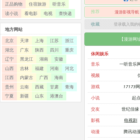
正品购物
住宿旅游
听音乐
推荐
漫游影视导航
读小说
看电影
电视
查快递
收藏
登录载入我的
地方网站
【漫游网
北京
天津
上海
江苏
浙江
湖北
广东
陕西
四川
重庆
休闲娱乐
辽宁
黑龙江
湖南
安徽
一听音乐
音乐
山西
吉林
福建
河南
河北
视频
江西
内蒙古
广西
海南
17173
游戏
贵州
云南
西藏
甘肃
青海
宁夏
新疆
山东
港澳台
起
小说
世纪佳缘
交友
电视剧
影视
腾讯动
动漫