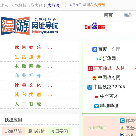
8月8日
星期
六
父亲节
北京
天气预报获取失败！[
去解决
]
网页
商品
网页
商品
休闲娱乐 …
百度
·
文库
生活服务 …
新华网
电脑网络 …
京东商城
·
返利
商业经济 …
中国政府网
社会文化 …
中国铁路12306
其它类别 …
中华英才
人工智能 …
哔哩哔哩
快捷应用
邮箱
实用功能
基金
邮箱登陆
股市行情
今日要闻
起名