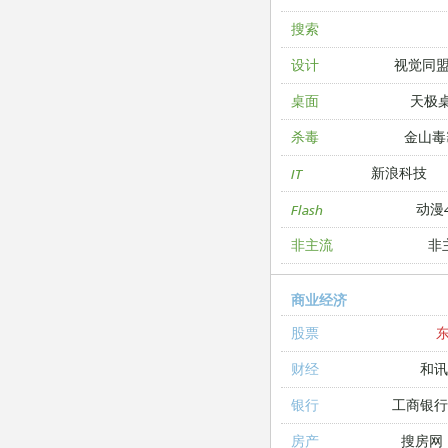
搜索
视觉同
设计
天极
桌面
金山毒
杀毒
新浪科技
IT
动漫4
Flash
非
非主流
商业经济
股票
和讯
财经
工商银
银行
搜房网
房产