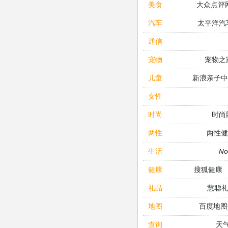
大众点评
美食
太平洋汽
汽车
通信
宠物之
宠物
新浪亲子
儿童
女性
时尚
时尚
两性健
两性
N
生活
搜狐健康
健康
慧聪
礼品
百度地图
地图
天
查询