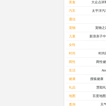
大众点评
美食
太平洋汽
汽车
通信
宠物之
宠物
新浪亲子
儿童
女性
时尚
时尚
两性健
两性
N
生活
搜狐健康
健康
慧聪
礼品
百度地图
地图
天
查询