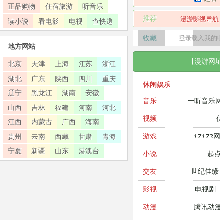
正品购物
住宿旅游
听音乐
推荐
漫游影视导航
读小说
看电影
电视
查快递
收藏
登录载入我的
地方网站
【漫游网
北京
天津
上海
江苏
浙江
湖北
广东
陕西
四川
重庆
休闲娱乐
辽宁
黑龙江
湖南
安徽
一听音乐
音乐
山西
吉林
福建
河南
河北
视频
江西
内蒙古
广西
海南
17173
游戏
贵州
云南
西藏
甘肃
青海
宁夏
新疆
山东
港澳台
起
小说
世纪佳缘
交友
电视剧
影视
腾讯动
动漫