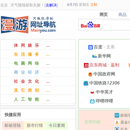
8月7日
星期
五
立秋
北京
天气预报获取失败！[
去解决
]
网页
商品
网页
商品
休闲娱乐 …
百度
·
文库
生活服务 …
新华网
电脑网络 …
京东商城
·
返利
商业经济 …
中国政府网
社会文化 …
中国铁路12306
其它类别 …
中华英才
人工智能 …
哔哩哔哩
快捷应用
邮箱
实用功能
基金
邮箱登陆
股市行情
今日要闻
起名