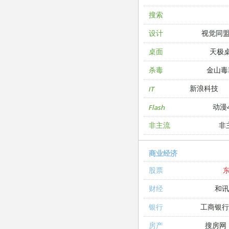
搜索
视觉同
设计
天极
桌面
金山毒
杀毒
新浪科技
IT
动漫4
Flash
非
非主流
商业经济
股票
和讯
财经
工商银
银行
搜房网
房产