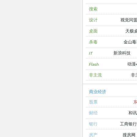
搜索
视觉同
设计
天极
桌面
金山毒
杀毒
新浪科技
IT
动漫4
Flash
非
非主流
商业经济
股票
和讯
财经
工商银
银行
搜房网
房产