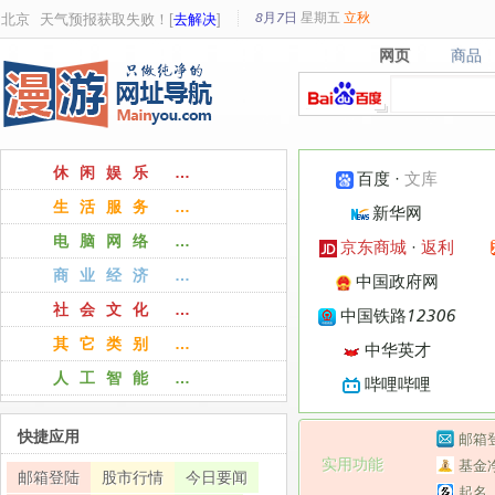
8月7日
星期
五
立秋
北京
天气预报获取失败！[
去解决
]
网页
商品
网页
商品
休闲娱乐 …
百度
·
文库
生活服务 …
新华网
电脑网络 …
京东商城
·
返利
商业经济 …
中国政府网
社会文化 …
中国铁路12306
其它类别 …
中华英才
人工智能 …
哔哩哔哩
快捷应用
邮箱
实用功能
基金
邮箱登陆
股市行情
今日要闻
起名