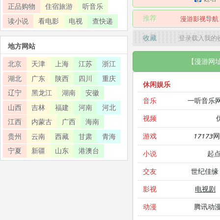
正品购物
住宿旅游
听音乐
推荐
漫游影视导航
读小说
看电影
电视
查快递
收藏
登录载入我的
地方网站
【漫游网
北京
天津
上海
江苏
浙江
湖北
广东
陕西
四川
重庆
休闲娱乐
辽宁
黑龙江
湖南
安徽
一听音乐
音乐
山西
吉林
福建
河南
河北
视频
江西
内蒙古
广西
海南
17173
游戏
贵州
云南
西藏
甘肃
青海
宁夏
新疆
山东
港澳台
起
小说
世纪佳缘
交友
电视剧
影视
腾讯动
动漫