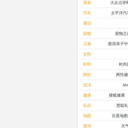
大众点评
美食
太平洋汽
汽车
通信
宠物之
宠物
新浪亲子
儿童
女性
时尚
时尚
两性健
两性
N
生活
搜狐健康
健康
慧聪
礼品
百度地图
地图
天
查询