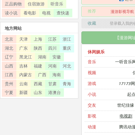
正品购物
住宿旅游
听音乐
推荐
漫游影视导航
读小说
看电影
电视
查快递
收藏
登录载入我的
地方网站
【漫游网
北京
天津
上海
江苏
浙江
湖北
广东
陕西
四川
重庆
休闲娱乐
辽宁
黑龙江
湖南
安徽
一听音乐
音乐
山西
吉林
福建
河南
河北
视频
江西
内蒙古
广西
海南
17173
游戏
贵州
云南
西藏
甘肃
青海
宁夏
新疆
山东
港澳台
起
小说
世纪佳缘
交友
电视剧
影视
腾讯动
动漫