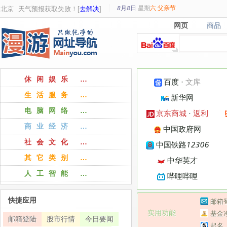
8月8日
星期
六
父亲节
北京
天气预报获取失败！[
去解决
]
网页
商品
网页
商品
休闲娱乐 …
百度
·
文库
生活服务 …
新华网
电脑网络 …
京东商城
·
返利
商业经济 …
中国政府网
社会文化 …
中国铁路12306
其它类别 …
中华英才
人工智能 …
哔哩哔哩
快捷应用
邮箱
实用功能
基金
邮箱登陆
股市行情
今日要闻
起名