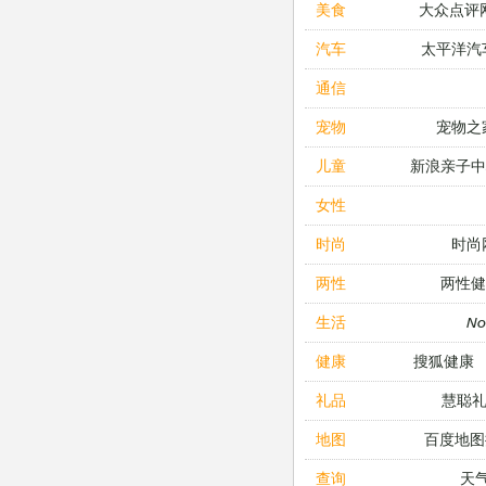
大众点评
美食
太平洋汽
汽车
通信
宠物之
宠物
新浪亲子
儿童
女性
时尚
时尚
两性健
两性
N
生活
搜狐健康
健康
慧聪
礼品
百度地图
地图
天
查询