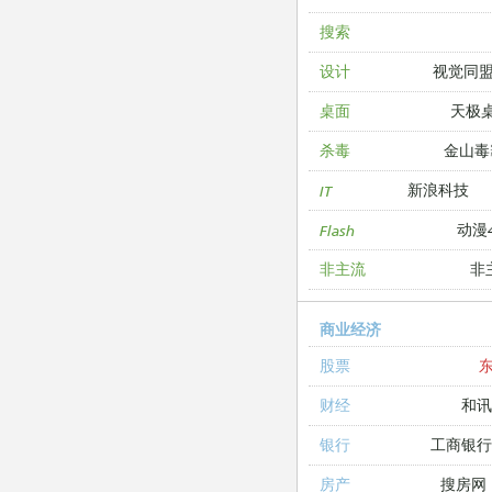
搜索
视觉同
设计
天极
桌面
金山毒
杀毒
新浪科技
IT
动漫4
Flash
非
非主流
商业经济
股票
和讯
财经
工商银
银行
搜房网
房产