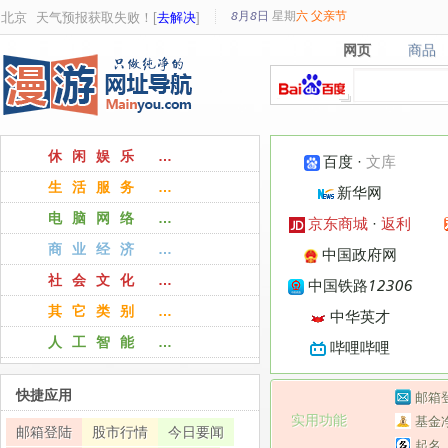
8月8日
星期
六
父亲节
北京
天气预报获取失败！[
去解决
]
网页
商品
网页
商品
休闲娱乐 …
百度
·
文库
生活服务 …
新华网
电脑网络 …
京东商城
·
返利
商业经济 …
中国政府网
社会文化 …
中国铁路12306
其它类别 …
中华英才
人工智能 …
哔哩哔哩
快捷应用
邮箱
实用功能
基金
邮箱登陆
股市行情
今日要闻
起名