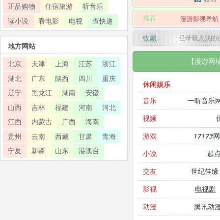
正品购物
住宿旅游
听音乐
推荐
漫游影视导航
读小说
看电影
电视
查快递
收藏
登录载入我的
地方网站
【漫游网
北京
天津
上海
江苏
浙江
湖北
广东
陕西
四川
重庆
休闲娱乐
辽宁
黑龙江
湖南
安徽
一听音乐
音乐
山西
吉林
福建
河南
河北
视频
江西
内蒙古
广西
海南
17173
游戏
贵州
云南
西藏
甘肃
青海
宁夏
新疆
山东
港澳台
起
小说
世纪佳缘
交友
电视剧
影视
腾讯动
动漫