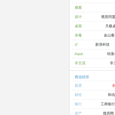
搜索
视觉同
设计
天极
桌面
金山毒
杀毒
新浪科技
IT
动漫4
Flash
非
非主流
商业经济
股票
和讯
财经
工商银
银行
搜房网
房产