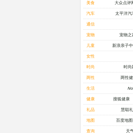
大众点评
美食
太平洋汽
汽车
通信
宠物之
宠物
新浪亲子
儿童
女性
时尚
时尚
两性健
两性
N
生活
搜狐健康
健康
慧聪
礼品
百度地图
地图
天
查询