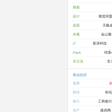
搜索
视觉同
设计
天极
桌面
金山毒
杀毒
新浪科技
IT
动漫4
Flash
非
非主流
商业经济
股票
和讯
财经
工商银
银行
搜房网
房产