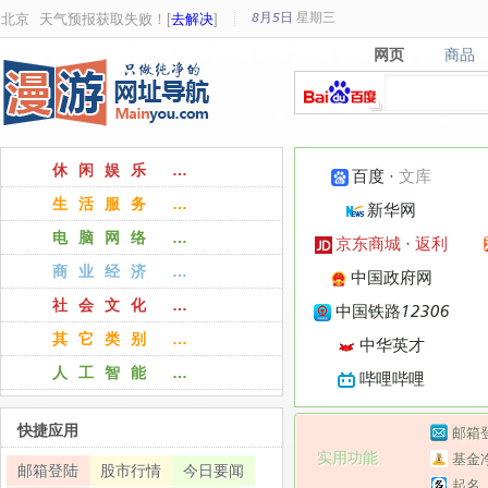
8月5日
星期
三
北京
天气预报获取失败！[
去解决
]
网页
商品
网页
商品
休闲娱乐 …
百度
·
文库
生活服务 …
新华网
电脑网络 …
京东商城
·
返利
商业经济 …
中国政府网
社会文化 …
中国铁路12306
其它类别 …
中华英才
人工智能 …
哔哩哔哩
快捷应用
邮箱
实用功能
基金
邮箱登陆
股市行情
今日要闻
起名