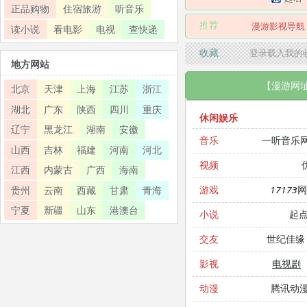
正品购物
住宿旅游
听音乐
推荐
漫游影视导航
读小说
看电影
电视
查快递
收藏
登录载入我的
地方网站
【漫游网
北京
天津
上海
江苏
浙江
湖北
广东
陕西
四川
重庆
休闲娱乐
辽宁
黑龙江
湖南
安徽
一听音乐
音乐
山西
吉林
福建
河南
河北
视频
江西
内蒙古
广西
海南
17173
游戏
贵州
云南
西藏
甘肃
青海
宁夏
新疆
山东
港澳台
起
小说
世纪佳缘
交友
电视剧
影视
腾讯动
动漫