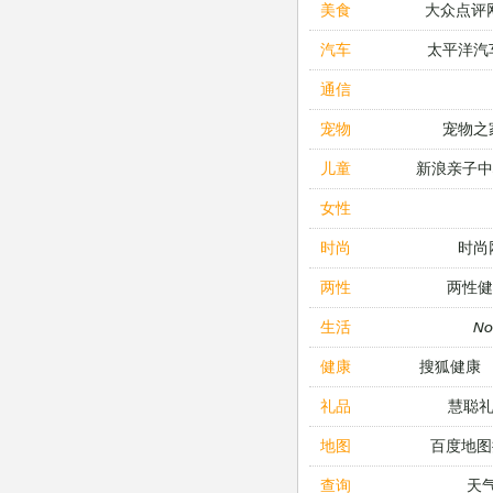
大众点评
美食
太平洋汽
汽车
通信
宠物之
宠物
新浪亲子
儿童
女性
时尚
时尚
两性健
两性
N
生活
搜狐健康
健康
慧聪
礼品
百度地图
地图
天
查询