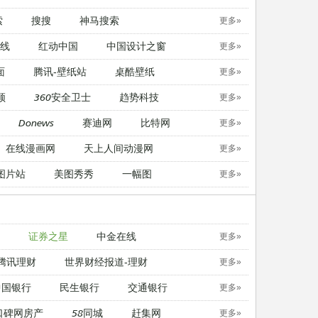
索
搜搜
神马搜索
更多»
线
红动中国
中国设计之窗
更多»
面
腾讯-壁纸站
桌酷壁纸
更多»
顿
360安全卫士
趋势科技
更多»
Donews
赛迪网
比特网
更多»
在线漫画网
天上人间动漫网
更多»
图片站
美图秀秀
一幅图
更多»
证券之星
中金在线
更多»
腾讯理财
世界财经报道-理财
更多»
中国银行
民生银行
交通银行
更多»
口碑网房产
58同城
赶集网
更多»