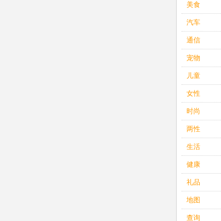
美食
汽车
通信
宠物
儿童
女性
时尚
两性
生活
健康
礼品
地图
查询