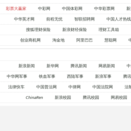
彩票大赢家
中彩网
中国体彩网
中华彩票网
新
中华英才网
前程无忧
智联招聘网
中国人才热线
搜狐理财保险
新浪财经保险
理财工具箱
创业商机网
淘金地
阿里巴巴
慧聪网
新浪新闻
新华网
腾讯新闻
网易新闻
中
中华网军事
铁血军事
西陆军事
新浪军事
腾讯
法律快车
中国普法网
中律网
中国法院网
法
ChinaRen
新浪校园
腾讯校园
网易校园
新东方在线
爱思英语
新浪外语
沪江英语
腾讯教育网
新浪教育
新东方在线
233网校
腾讯教育网
新浪教育
新东方在线
233网校