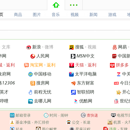
页
商品
图片
音乐
视频
新闻
游戏
页
商品
图片
音乐
视频
新闻
游戏
·
文库
新浪
·
微博
搜狐
·
视频
网易
华网
人民网
MSN中文
中国
城
·
返利
淘宝网
·
返利
天猫
·
返利
拼多多
政府网
中国移动
太平洋电脑
中
12306
搜房网
东方财富
今日
英才
前程无忧
智联招聘
开
哔哩
去哪儿网
优酷网
世纪
邮箱登录
时间
·
闹钟
查快递
电视节
基金净值
·
外汇排价
公交
·
长途
机票
·
火
起名
周公解梦
星座运程
违章
·
车牌