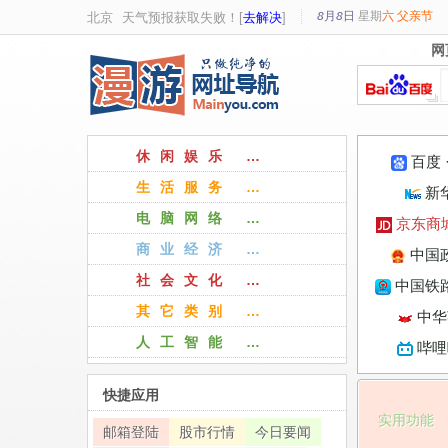
8月8日
星期
六
父亲节
北京
天气预报获取失败！[
去解决
]
网
网
休闲娱乐 …
百度
生活服务 …
新
电脑网络 …
京东商
商业经济 …
中国
社会文化 …
中国铁路
其它类别 …
中华
人工智能 …
哔哩
快捷应用
实用功能
邮箱登陆
股市行情
今日要闻