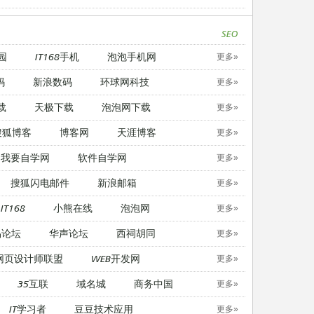
SEO
园
IT168手机
泡泡手机网
更多»
码
新浪数码
环球网科技
更多»
载
天极下载
泡泡网下载
更多»
搜狐博客
博客网
天涯博客
更多»
我要自学网
软件自学网
更多»
搜狐闪电邮件
新浪邮箱
更多»
IT168
小熊在线
泡泡网
更多»
易论坛
华声论坛
西祠胡同
更多»
网页设计师联盟
WEB开发网
更多»
35互联
域名城
商务中国
更多»
IT学习者
豆豆技术应用
更多»