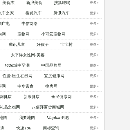
美食杰
新浪美食
搜狐吃喝
更多»
汽车之家
搜狐汽车
腾讯汽车
更多»
国广电
中信网络
更多»
物网
宠物网
​小可爱宠物网
更多»
腾讯儿童
好孩子
宝宝树
更多»
太平洋女性网-美容
更多»
1626城中至潮
中国品牌网
更多»
性爱-医生在线网
宜度健康网
更多»
评网
中华素食
搜房网
更多»
网健康
新浪健康
全民健康网
更多»
礼品之都网
八佰拜百货商城网
更多»
地图
我要地图
Mapbar图吧
更多»
查询
快递100
商标查询
更多»