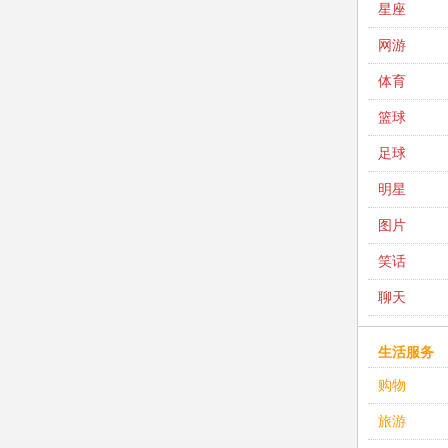
星座
网游
体育
篮球
足球
明星
图片
笑话
聊天
生活服务
购物
旅游