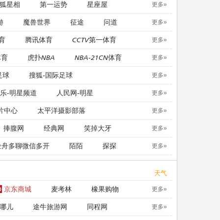
狐星相
第一运势
星座屋
更多»
游
魔兽世界
征途
问道
更多»
育
腾讯体育
CCTV第一体育
更多»
体育
虎扑NBA
NBA-21CN体育
更多»
足球
搜狐-国际足球
更多»
乐-明星频道
人民网-明星
更多»
片中心
太平洋摄影部落
更多»
捧腹网
经典网
笑掉大牙
更多»
金舟多聊微信多开
陌陌
探探
更多»
天气
京东商城
麦考林
橡果购物
更多»
哪儿
途牛旅游网
同程网
更多»