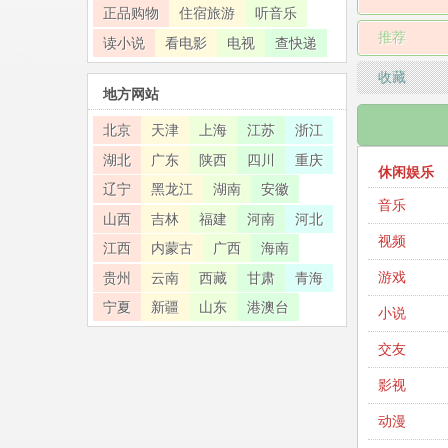
正品购物
住宿旅游
听音乐
推荐
读小说
看电影
电视
查快递
收藏
地方网站
北京
天津
上海
江苏
浙江
湖北
广东
陕西
四川
重庆
休闲娱乐
辽宁
黑龙江
湖南
安徽
音乐
山西
吉林
福建
河南
河北
视频
江西
内蒙古
广西
海南
游戏
贵州
云南
西藏
甘肃
青海
宁夏
新疆
山东
港澳台
小说
交友
影视
动漫