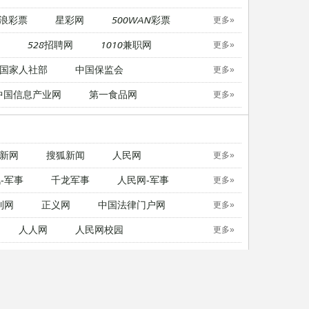
浪彩票
星彩网
500WAN彩票
更多»
528招聘网
1010兼职网
更多»
国家人社部
中国保监会
更多»
中国信息产业网
第一食品网
更多»
新网
搜狐新闻
人民网
更多»
-军事
千龙军事
人民网-军事
更多»
制网
正义网
中国法律门户网
更多»
人人网
人民网校园
更多»
中国日报英文版
21英语
更多»
无忧考网
考试吧
东方考试
更多»
无忧考网
考试吧
东方考试
更多»