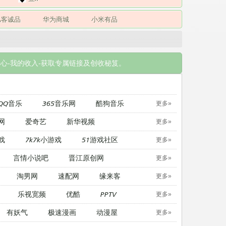
凡客诚品
华为商城
小米有品
心-我的收入-获取专属链接及创收秘笈。
QQ音乐
365音乐网
酷狗音乐
更多»
网
爱奇艺
新华视频
更多»
戏
7k7k小游戏
51游戏社区
更多»
言情小说吧
晋江原创网
更多»
淘男网
速配网
缘来客
更多»
乐视宽频
优酷
PPTV
更多»
有妖气
极速漫画
动漫屋
更多»