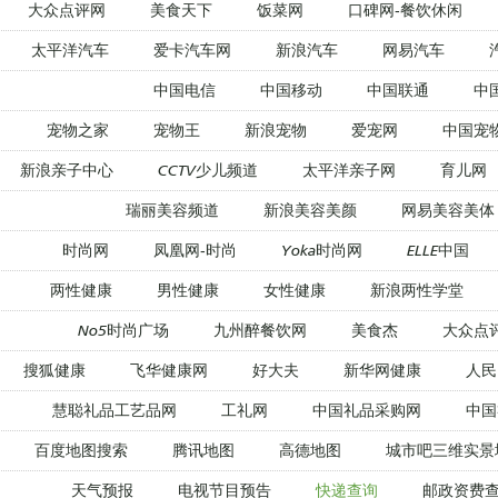
大众点评网
美食天下
饭菜网
口碑网-餐饮休闲
太平洋汽车
爱卡汽车网
新浪汽车
网易汽车
中国电信
中国移动
中国联通
中
宠物之家
宠物王
新浪宠物
爱宠网
中国宠
新浪亲子中心
CCTV少儿频道
太平洋亲子网
育儿网
瑞丽美容频道
新浪美容美颜
网易美容美体
时尚网
凤凰网-时尚
Yoka时尚网
ELLE中国
两性健康
男性健康
女性健康
新浪两性学堂
No5时尚广场
九州醉餐饮网
美食杰
大众点
搜狐健康
飞华健康网
好大夫
新华网健康
人民
慧聪礼品工艺品网
工礼网
中国礼品采购网
中国
百度地图搜索
腾讯地图
高德地图
城市吧三维实景
天气预报
电视节目预告
快递查询
邮政资费