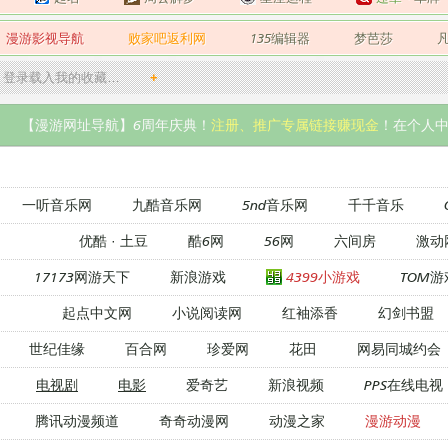
漫游影视导航
败家吧返利网
135编辑器
梦芭莎
登录载入我的收藏…
+
【漫游网址导航】6周年庆典！
注册、推广专属链接赚现金
！在个人中
一听音乐网
九酷音乐网
5nd音乐网
千千音乐
优酷
·
土豆
酷6网
56网
六间房
激动
17173网游天下
新浪游戏
4399小游戏
TOM游
起点中文网
小说阅读网
红袖添香
幻剑书盟
世纪佳缘
百合网
珍爱网
花田
网易同城约会
电视剧
电影
爱奇艺
新浪视频
PPS在线电视
腾讯动漫频道
奇奇动漫网
动漫之家
漫游动漫