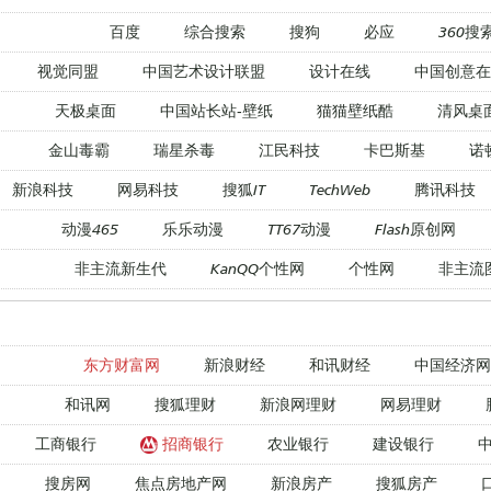
百度
综合搜索
搜狗
必应
360搜
视觉同盟
中国艺术设计联盟
设计在线
中国创意在
天极桌面
中国站长站-壁纸
猫猫壁纸酷
清风桌
金山毒霸
瑞星杀毒
江民科技
卡巴斯基
诺
新浪科技
网易科技
搜狐IT
TechWeb
腾讯科技
动漫465
乐乐动漫
TT67动漫
Flash原创网
非主流新生代
KanQQ个性网
个性网
非主流
东方财富网
新浪财经
和讯财经
中国经济网
和讯网
搜狐理财
新浪网理财
网易理财
工商银行
招商银行
农业银行
建设银行
搜房网
焦点房地产网
新浪房产
搜狐房产