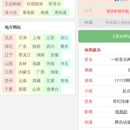
正品购物
住宿旅游
听音乐
推荐
漫游影视导航
读小说
看电影
电视
查快递
收藏
登录载入我的
地方网站
【漫游网
北京
天津
上海
江苏
浙江
湖北
广东
陕西
四川
重庆
休闲娱乐
辽宁
黑龙江
湖南
安徽
一听音乐
音乐
山西
吉林
福建
河南
河北
视频
江西
内蒙古
广西
海南
17173
游戏
贵州
云南
西藏
甘肃
青海
宁夏
新疆
山东
港澳台
起
小说
世纪佳缘
交友
电视剧
影视
腾讯动
动漫