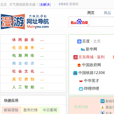
8月6日
星期
四
北京
天气预报获取失败！[
去解决
]
网页
商品
网页
商品
休闲娱乐 …
百度
·
文库
生活服务 …
新华网
电脑网络 …
京东商城
·
返利
商业经济 …
中国政府网
社会文化 …
中国铁路12306
其它类别 …
中华英才
人工智能 …
哔哩哔哩
快捷应用
邮箱
实用功能
基金
邮箱登陆
股市行情
今日要闻
起名