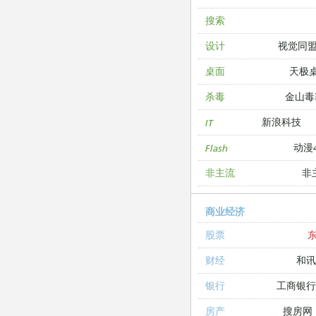
搜索
视觉同
设计
天极
桌面
金山毒
杀毒
新浪科技
IT
动漫4
Flash
非
非主流
商业经济
股票
和讯
财经
工商银
银行
搜房网
房产