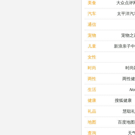
大众点评
美食
太平洋汽
汽车
通信
宠物之
宠物
新浪亲子
儿童
女性
时尚
时尚
两性健
两性
N
生活
搜狐健康
健康
慧聪
礼品
百度地图
地图
天
查询