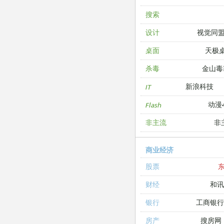
搜索
视觉同
设计
天极
桌面
金山毒
杀毒
新浪科技
IT
动漫4
Flash
非
非主流
商业经济
股票
和讯
财经
工商银
银行
搜房网
房产