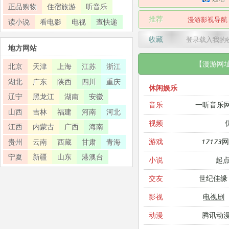
正品购物
住宿旅游
听音乐
推荐
漫游影视导航
读小说
看电影
电视
查快递
收藏
登录载入我的
地方网站
【漫游网
北京
天津
上海
江苏
浙江
湖北
广东
陕西
四川
重庆
休闲娱乐
辽宁
黑龙江
湖南
安徽
一听音乐
音乐
山西
吉林
福建
河南
河北
视频
江西
内蒙古
广西
海南
17173
游戏
贵州
云南
西藏
甘肃
青海
宁夏
新疆
山东
港澳台
起
小说
世纪佳缘
交友
电视剧
影视
腾讯动
动漫