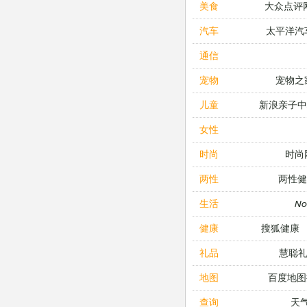
大众点评
美食
太平洋汽
汽车
通信
宠物之
宠物
新浪亲子
儿童
女性
时尚
时尚
两性健
两性
N
生活
搜狐健康
健康
慧聪
礼品
百度地图
地图
天
查询