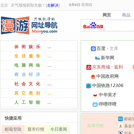
8月6日
星期
四
北京
天气预报获取失败！[
去解决
]
网页
商品
网页
商品
休闲娱乐 …
百度
·
文库
生活服务 …
新华网
电脑网络 …
京东商城
·
返利
商业经济 …
中国政府网
社会文化 …
中国铁路12306
其它类别 …
中华英才
人工智能 …
哔哩哔哩
快捷应用
邮箱
实用功能
基金
邮箱登陆
股市行情
今日要闻
起名