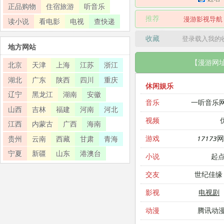
正品购物
住宿旅游
听音乐
推荐
漫游影视导航
读小说
看电影
电视
查快递
收藏
登录载入我的
地方网站
【漫游网
北京
天津
上海
江苏
浙江
湖北
广东
陕西
四川
重庆
休闲娱乐
辽宁
黑龙江
湖南
安徽
一听音乐
音乐
山西
吉林
福建
河南
河北
视频
江西
内蒙古
广西
海南
17173
游戏
贵州
云南
西藏
甘肃
青海
宁夏
新疆
山东
港澳台
起
小说
世纪佳缘
交友
电视剧
影视
腾讯动
动漫