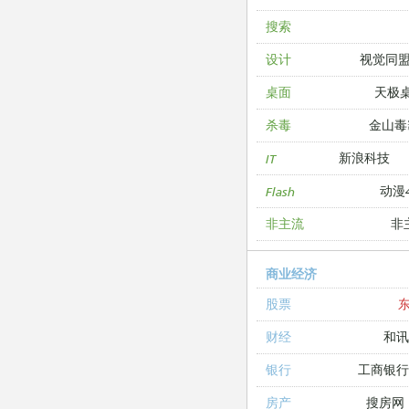
搜索
视觉同
设计
天极
桌面
金山毒
杀毒
新浪科技
IT
动漫4
Flash
非
非主流
商业经济
股票
和讯
财经
工商银
银行
搜房网
房产