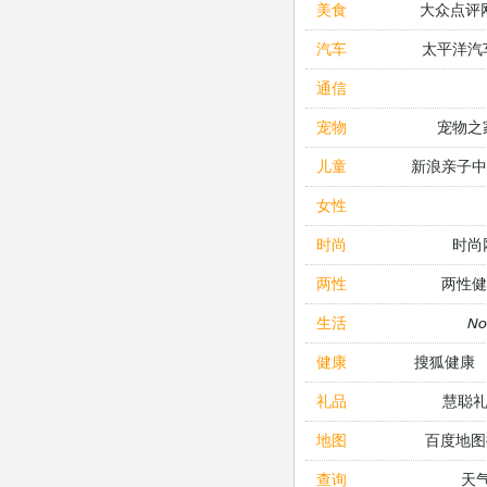
大众点评
美食
太平洋汽
汽车
通信
宠物之
宠物
新浪亲子
儿童
女性
时尚
时尚
两性健
两性
N
生活
搜狐健康
健康
慧聪
礼品
百度地图
地图
天
查询