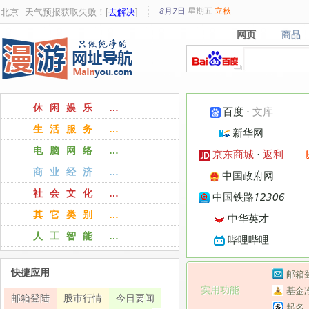
8月7日
星期
五
立秋
北京
天气预报获取失败！[
去解决
]
网页
商品
网页
商品
休闲娱乐 …
百度
·
文库
生活服务 …
新华网
电脑网络 …
京东商城
·
返利
商业经济 …
中国政府网
社会文化 …
中国铁路12306
其它类别 …
中华英才
人工智能 …
哔哩哔哩
快捷应用
邮箱
实用功能
基金
邮箱登陆
股市行情
今日要闻
起名